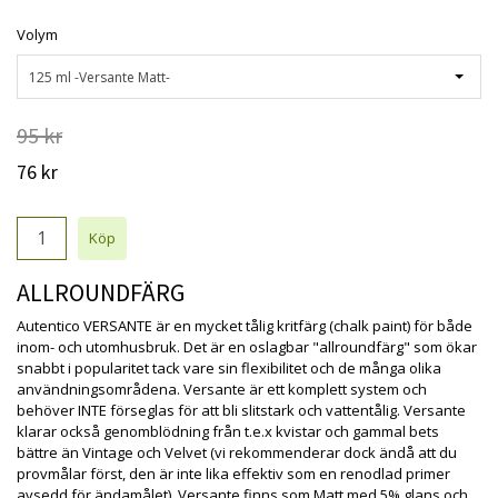
Volym
125 ml -Versante Matt-
95 kr
76 kr
ALLROUNDFÄRG
Autentico VERSANTE är en mycket tålig kritfärg (chalk paint) för både
inom- och utomhusbruk. Det är en oslagbar "allroundfärg" som ökar
snabbt i popularitet tack vare sin flexibilitet och de många olika
användningsområdena. Versante är ett komplett system och
behöver INTE förseglas för att bli slitstark och vattentålig. Versante
klarar också genomblödning från t.e.x kvistar och gammal bets
bättre än Vintage och Velvet (vi rekommenderar dock ändå att du
provmålar först, den är inte lika effektiv som en renodlad primer
avsedd för ändamålet). Versante finns som Matt med 5% glans och