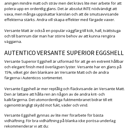
aningen mindre matt och sträv men det krävs lite mer arbete för att
polera upp en ordentlig glans. Det är absolut INTE nödvändigt att
vaxa, men många uppskattar känslan och att de smutsavvisande
effekterna stärks. Andra vill skapa effekter med färgade vaxer.
Versante Matt är också en populär väggfärg till kök, hall, tvättstuga
och till barnrum där man har större behov av att kunna rengöra
väggarna.
AUTENTICO VERSANTE SUPERIOR EGGSHELL
Versante Superior Eggshell är utformad för att ge en extremt hållbar
och elegant finish med överlägsen lyster. Versante har en glans på
15%, vilket gör den blankare än Versante Matt och de andra
färgerna i Autenticos sortimentet.
Versante Eggshell är mer reptålig och fläckvisande än Versante Matt.
Den är lättare att hålla ren än någon av de andra krit- och
kalkfärgerna. Det utomordentliga fuktmembranet bidrar till ett
ogenomträngligt skydd mot fukt, väder och vind.
Versante Eggshell gynnas av lite mer förarbete för bästa
vidhäftning. För bra vidhäftning på blanka icke porösa underlag
rekommenderar vi att du: