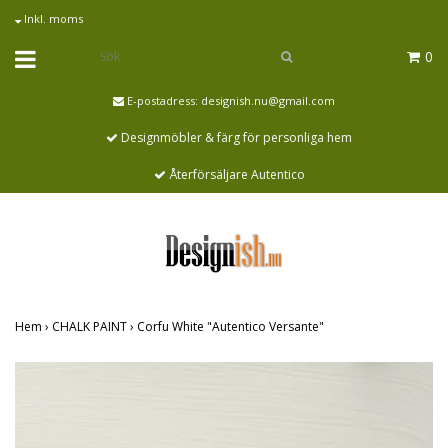
Inkl. moms
0
E-postadress:
designish.nu@gmail.com
Designmöbler & färg för personliga hem
Återförsäljare Autentico
Hem
›
CHALK PAINT
›
Corfu White "Autentico Versante"