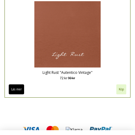
Light Rust "Autentico Vintage"
72 kr
90 kr
Läs mer
Köp