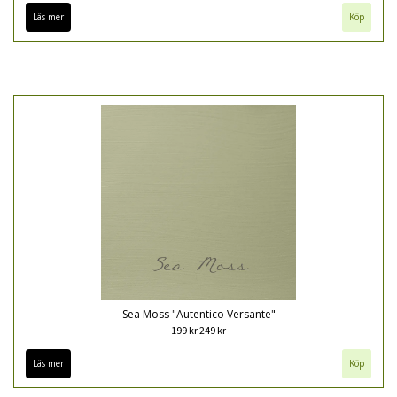
Läs mer
Köp
Sea Moss "Autentico Versante"
199 kr
249 kr
Läs mer
Köp