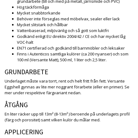
grundarbete (till och med på metall, järnsmide och PVC)
Hög täckförmåga
Mycket snabbtorkande
Behöver inte förseglas med möbelvax, sealer eller lack
Mycket slitstark och hållbar
Vattenbaserad, miljövänlig och så gott som luktfri
Godkänd enligt EU direktiv 2004/42 / CE och har mycket låg
VOC-halt
EN71 certifierad och godkänd till barnmöbler och leksaker
Finns i Autenticos samtliga kulörer (ca 200 nyanser) och som
100 ml (Versante Matt), 500 ml, 1 liter och 2,5 liter.
GRUNDARBETE
Underlaget måste vara torrt, rent och helt fritt från fett. Versante
Eggshell gynnas av lite mer noggrant förarbete (eller en primer). Se
mer under respektive färgvariant nedan.
ÅTGÅNG
En liter räcker upp till 13m² (8-13m² ) beroende på underlagets profil
(färg och porositet) samt vilken kulör du målar med.
APPLICERING