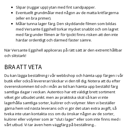
Slipar (ruggar upp) ytan med fint sandpapper.
Eventuellt grundmålar med någon av de matta kritfärgerna
(eller en bra primer).
Målar tunna lager färg. Den skyddande filmen som bildas
med Versante Eggshell torkar mycket snabbt och om lagret
med färg under filmen är för tjockt finns risken att den inte
härdar ordentligt och därmed fäster sämre.
När Versante Eggshell appliceras på rätt sätt är den extremt hållbar
och slitstark!
BRA ATT VETA
Du kan lägga beställning i vår webbshop och hämta upp färgen i vår
butik eller också levererar/skickar vi den till dig. Notera att du efter
överenskommen tid och i mån av tid kan hämta upp beställd färg
samtliga dagar i veckan. Autentico har ett väldigt brett sortiment
vilket gör utbudet unikt. men av praktiska skäl så kan vi inte
lagerhålla samtliga sorter, kulörer och volymer. Men vi beställer
gärna hem vid nästa leverans och vi gör det utan extra avgift, så
tveka inte utan kontakta oss om du önskar någon av de sorter,
kulörer eller volymer som är "slut i lager" eller som inte finns med i
vårt utbud. Vi tar även hem väggfärg på beställning...