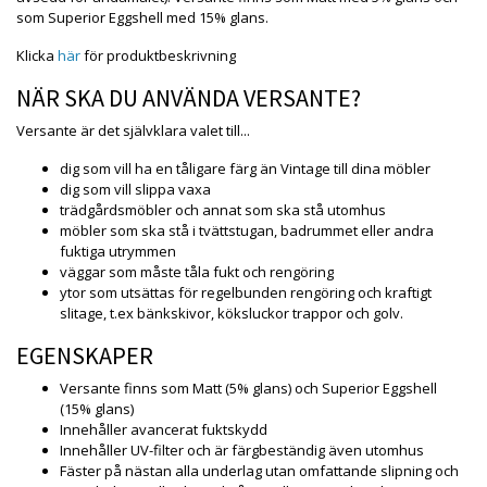
som Superior Eggshell med 15% glans.
Klicka
här
för produktbeskrivning
NÄR SKA DU ANVÄNDA VERSANTE?
Versante är det självklara valet till...
dig som vill ha en tåligare färg än Vintage till dina möbler
dig som vill slippa vaxa
trädgårdsmöbler och annat som ska stå utomhus
möbler som ska stå i tvättstugan, badrummet eller andra
fuktiga utrymmen
väggar som måste tåla fukt och rengöring
ytor som utsättas för regelbunden rengöring och kraftigt
slitage, t.ex bänkskivor, köksluckor trappor och golv.
EGENSKAPER
Versante finns som Matt (5% glans) och Superior Eggshell
(15% glans)
Innehåller avancerat fuktskydd
Innehåller UV-filter och är färgbeständig även utomhus
Fäster på nästan alla underlag utan omfattande slipning och