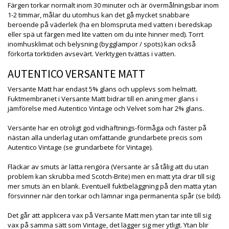
Färgen torkar normalt inom 30 minuter och är övermålningsbar inom
1-2 timmar, målar du utomhus kan det gå mycket snabbare
beroende på väderlek (ha en blomspruta med vatten i beredskap
eller spä ut färgen med lite vatten om du inte hinner med). Torrt
inomhusklimat och belysning (bygglampor / spots) kan också
förkorta torktiden avsevärt. Verktygen tvättas i vatten.
AUTENTICO VERSANTE MATT
Versante Matt har endast 5% glans och upplevs som helmatt.
Fuktmembranet i Versante Matt bidrar till en aning mer glans i
jämförelse med Autentico Vintage och Velvet som har 2% glans.
Versante har en otroligt god vidhäftnings-förmåga och fäster på
nästan alla underlag utan omfattande grundarbete precis som
Autentico Vintage (se grundarbete för Vintage).
Fläckar av smuts är lätta rengöra (Versante är så tålig att du utan
problem kan skrubba med Scotch-Brite) men en matt yta drar till sig
mer smuts än en blank. Eventuell fuktbeläggning på den matta ytan
försvinner när den torkar och lämnar inga permanenta spår (se bild).
Det går att applicera vax på Versante Matt men ytan tar inte till sig
vax på samma sätt som Vintage, det lägger sig mer ytligt. Ytan blir