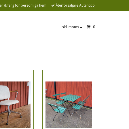
r & färg för personliga hem
Återförsäljare Autentico
0
Inkl. moms