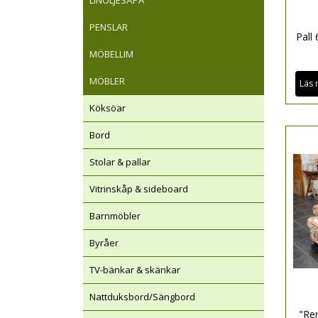
LINOLJESÅPA
PENSLAR
Pall
MÖBELLIM
MÖBLER
Läs 
Köksöar
Bord
Stolar & pallar
Vitrinskåp & sideboard
Barnmöbler
Byråer
TV-bänkar & skänkar
Nattduksbord/Sängbord
"Re