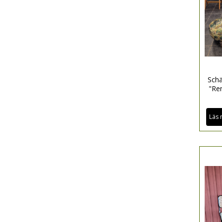
Schä
"Re
Läs 