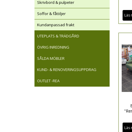
Skrivbord & pulpeter
Soffor & fåtöljer
Läs 
Kundanpassad frakt
UTEPLATS & TRÄDGÅRD
ÖVRIG INREDNING
SÅLDA MÖBLER
KUND- & RENOVERINGSUPPDRAG
OUTLET -REA
"Re
Läs 