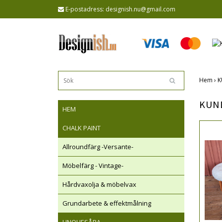
E-postadress:
designish.nu@gmail.com
Hem
›
K
KUN
HEM
CHALK PAINT
Allroundfärg -Versante-
Möbelfärg - Vintage-
Hårdvaxolja & möbelvax
Grundarbete & effektmålning