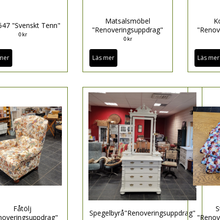
Matsalsmöbel
K
 647 "Svenskt Tenn"
"Renoveringsuppdrag"
"Renov
0 kr
0 kr
mer
Läs mer
Läs mer
Fåtölj
S
Spegelbyrå"Renoveringsuppdrag"
noveringsuppdrag"
"Renov