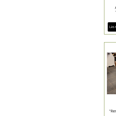
Läs 
"Re