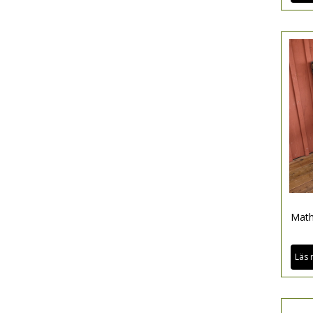
Math
Läs 