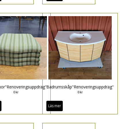
nor"Renoveringsuppdrag"
Badrumsskåp"Renoveringsuppdrag"
0 kr
0 kr
Läs mer