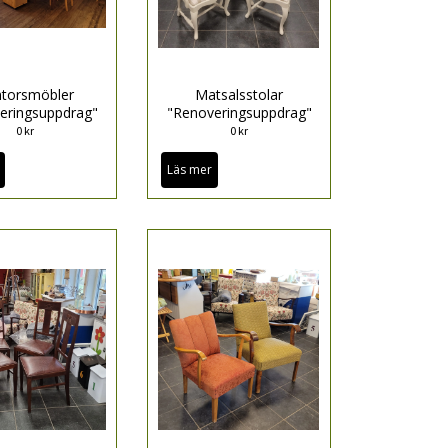
torsmöbler
Matsalsstolar
eringsuppdrag"
"Renoveringsuppdrag"
0 kr
0 kr
Läs mer