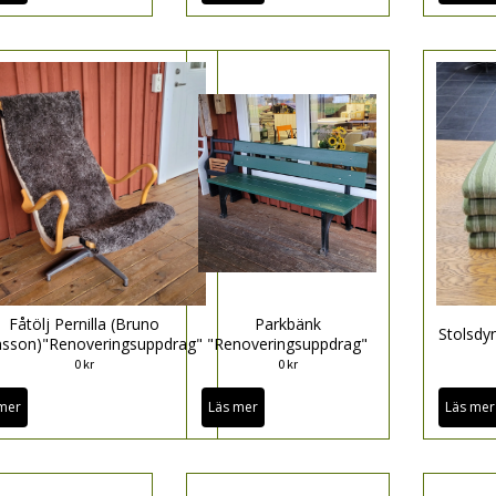
Fåtölj Pernilla (Bruno
Parkbänk
Stolsdy
sson)"Renoveringsuppdrag"
"Renoveringsuppdrag"
0 kr
0 kr
mer
Läs mer
Läs mer