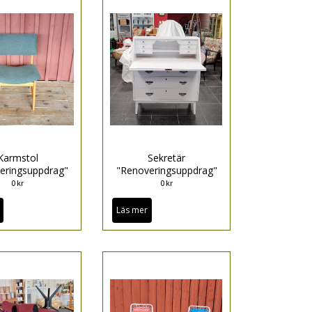
Karmstol
Sekretär
eringsuppdrag"
"Renoveringsuppdrag"
0 kr
0 kr
Läs mer