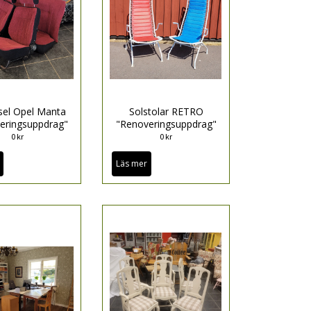
dsel Opel Manta
Solstolar RETRO
eringsuppdrag"
"Renoveringsuppdrag"
0 kr
0 kr
Läs mer