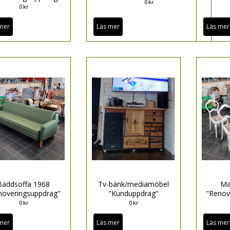
0 kr
0 kr
mer
Läs mer
Läs mer
Bäddsoffa 1968
Tv-bänk/mediamöbel
Ma
noveringsuppdrag"
"Kunduppdrag"
"Renov
0 kr
0 kr
mer
Läs mer
Läs mer