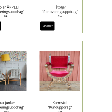
olar ÄPPLET
Fåtöljer
eringsuppdrag"
"Renoveringsuppdrag"
0 kr
0 kr
Läs mer
ux Junker
Karmstol
eringsuppdrag"
"Kunduppdrag"
0 kr
0 kr