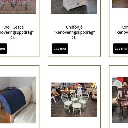
Knoll Cesca
Chiffonjé
Kon
noveringsuppdrag"
"Renoveringsuppdrag"
"Renov
0 kr
0 kr
mer
Läs mer
Läs mer