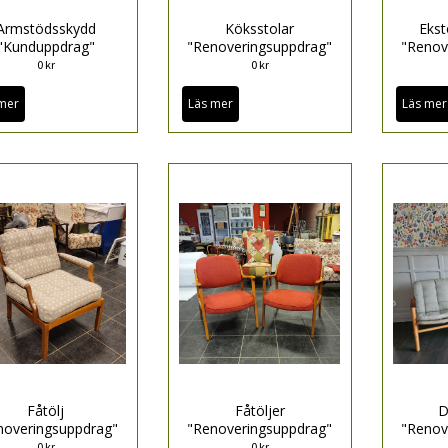
Armstödsskydd
Köksstolar
Ekst
"Kunduppdrag"
"Renoveringsuppdrag"
"Renov
0 kr
0 kr
mer
Läs mer
Läs mer
Fåtölj
Fåtöljer
D
noveringsuppdrag"
"Renoveringsuppdrag"
"Renov
0 kr
0 kr