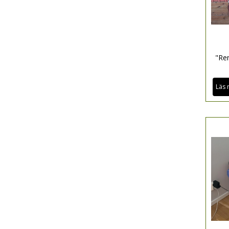
"Re
Läs 