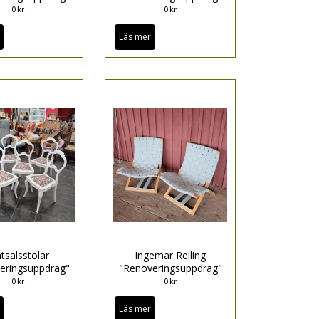
0 kr
0 kr
Läs mer
tsalsstolar
Ingemar Relling
eringsuppdrag"
"Renoveringsuppdrag"
0 kr
0 kr
Läs mer