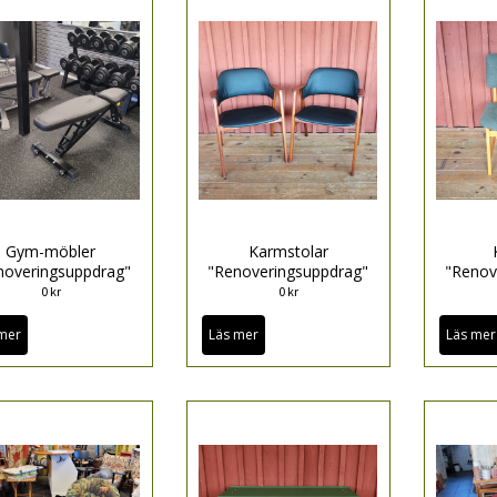
Gym-möbler
Karmstolar
noveringsuppdrag"
"Renoveringsuppdrag"
"Renov
0 kr
0 kr
mer
Läs mer
Läs mer