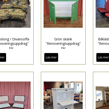
slong / Divansoffa
Grön skänk
Bilklä
noveringsuppdrag"
"Renoveringsuppdrag"
"Renov
0 kr
0 kr
mer
Läs mer
Läs mer