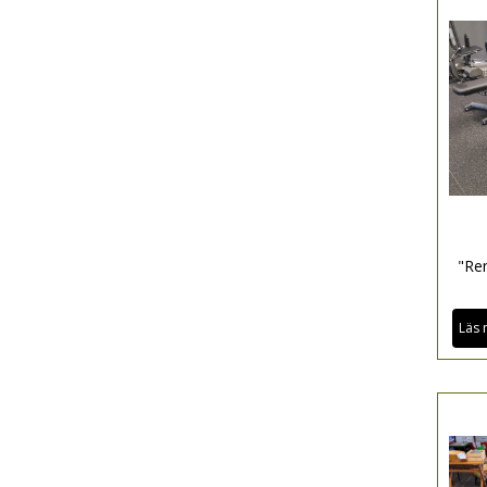
"Re
Läs 