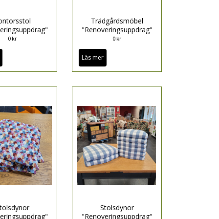
ontorsstol
Trädgårdsmöbel
eringsuppdrag"
"Renoveringsuppdrag"
0 kr
0 kr
Läs mer
tolsdynor
Stolsdynor
eringsuppdrag"
"Renoveringsuppdrag"