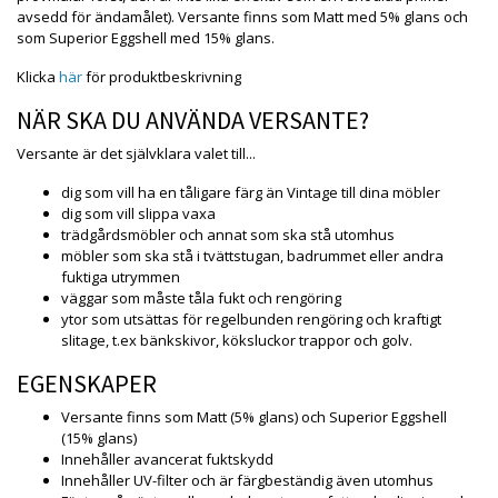
avsedd för ändamålet). Versante finns som Matt med 5% glans och
som Superior Eggshell med 15% glans.
Klicka
här
för produktbeskrivning
NÄR SKA DU ANVÄNDA VERSANTE?
Versante är det självklara valet till...
dig som vill ha en tåligare färg än Vintage till dina möbler
dig som vill slippa vaxa
trädgårdsmöbler och annat som ska stå utomhus
möbler som ska stå i tvättstugan, badrummet eller andra
fuktiga utrymmen
väggar som måste tåla fukt och rengöring
ytor som utsättas för regelbunden rengöring och kraftigt
slitage, t.ex bänkskivor, köksluckor trappor och golv.
EGENSKAPER
Versante finns som Matt (5% glans) och Superior Eggshell
(15% glans)
Innehåller avancerat fuktskydd
Innehåller UV-filter och är färgbeständig även utomhus