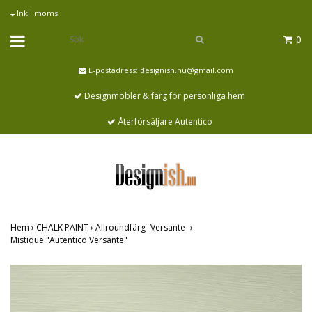
Inkl. moms
0
E-postadress:
designish.nu@gmail.com
Designmöbler & färg för personliga hem
Återförsäljare Autentico
Hem
›
CHALK PAINT
›
Allroundfärg -Versante-
›
Mistique "Autentico Versante"