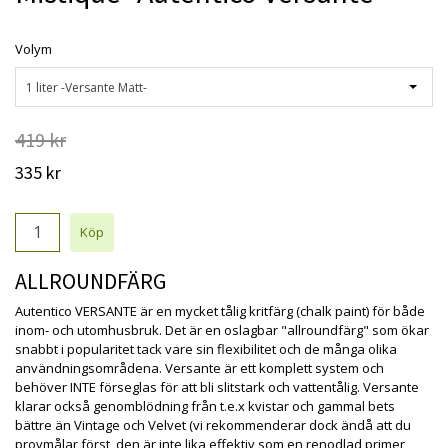
Volym
1 liter -Versante Matt-
419 kr
335 kr
ALLROUNDFÄRG
Autentico VERSANTE är en mycket tålig kritfärg (chalk paint) för både
inom- och utomhusbruk. Det är en oslagbar "allroundfärg" som ökar
snabbt i popularitet tack vare sin flexibilitet och de många olika
användningsområdena. Versante är ett komplett system och
behöver INTE förseglas för att bli slitstark och vattentålig. Versante
klarar också genomblödning från t.e.x kvistar och gammal bets
bättre än Vintage och Velvet (vi rekommenderar dock ändå att du
provmålar först, den är inte lika effektiv som en renodlad primer