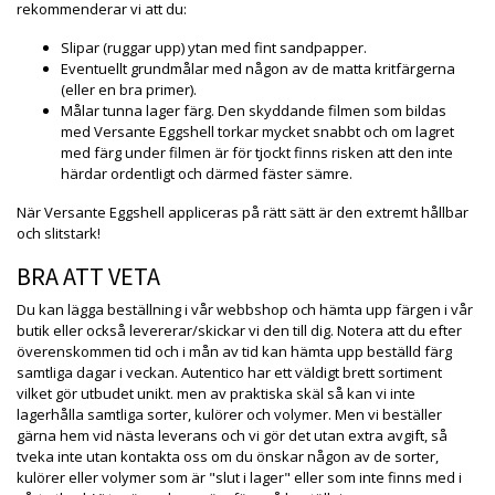
rekommenderar vi att du:
Slipar (ruggar upp) ytan med fint sandpapper.
Eventuellt grundmålar med någon av de matta kritfärgerna
(eller en bra primer).
Målar tunna lager färg. Den skyddande filmen som bildas
med Versante Eggshell torkar mycket snabbt och om lagret
med färg under filmen är för tjockt finns risken att den inte
härdar ordentligt och därmed fäster sämre.
När Versante Eggshell appliceras på rätt sätt är den extremt hållbar
och slitstark!
BRA ATT VETA
Du kan lägga beställning i vår webbshop och hämta upp färgen i vår
butik eller också levererar/skickar vi den till dig. Notera att du efter
överenskommen tid och i mån av tid kan hämta upp beställd färg
samtliga dagar i veckan. Autentico har ett väldigt brett sortiment
vilket gör utbudet unikt. men av praktiska skäl så kan vi inte
lagerhålla samtliga sorter, kulörer och volymer. Men vi beställer
gärna hem vid nästa leverans och vi gör det utan extra avgift, så
tveka inte utan kontakta oss om du önskar någon av de sorter,
kulörer eller volymer som är "slut i lager" eller som inte finns med i