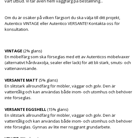
vårt utbud. Vi tar även hem väggfärg på beställning...
Om du är osäker på vilken färgsort du ska välja till ditt projekt,
Autentico VINTAGE eller Autentico VERSANTE! Kontakta oss för
konsultation.
VINTAGE
(2% glans)
En möbelfärg som ska förseglas med ett av Autenticos möbelvaxer
(alternativt hårdvaxolja, sealer eller lack) för att bli stark, smuts- och
vattenavvisande.
VERSANTE MATT
(5% glans)
En slitstark allroundfärg för möbler, väggar och golv. Den är
vattentålig och kan användas både inom- och utomhus och behöver
inte förseglas.
VERSANTE EGGSHELL
(15% glans)
En slitstark allroundfärg för möbler, väggar och golv. Den är
vattentålig och kan användas både inom- och utomhus och behöver
inte förseglas. Gynnas av lite mer noggrant grundarbete.