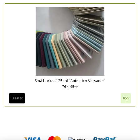
Små burkar 125 ml "Autentico Versante"
76 kr
95 kr
Läs mer
Köp