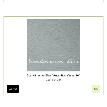
Scandinavian Blue "Autentico Versante"
199 kr
249 kr
Läs mer
Köp