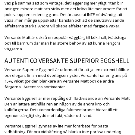
vax på samma sätt som Vintage, det lägger sig mer ytligt. Ytan blir
aningen mindre matt och sträv men det krävs lite mer arbete för att
polera upp en ordentlig glans. Det är absolut INTE nödvändigt att
vaxa, men många uppskattar känslan och att de smutsavvisande
effekterna stärks. Andra vill skapa effekter med färgade vaxer.
Versante Matt är också en populär väggfärg till kök, hall, tvättstuga
och till barnrum där man har större behov av att kunna rengöra
väggarna.
AUTENTICO VERSANTE SUPERIOR EGGSHELL
Versante Superior Eggshell är utformad för att ge en extremt hållbar
och elegant finish med överlägsen lyster. Versante har en glans på
15%, vilket gör den blankare än Versante Matt och de andra
färgerna i Autenticos sortimentet.
Versante Eggshell är mer reptålig och fläckvisande än Versante Matt.
Den är lättare att hålla ren än någon av de andra krit- och
kalkfärgerna. Det utomordentliga fuktmembranet bidrar till ett
ogenomträngligt skydd mot fukt, väder och vind.
Versante Eggshell gynnas av lite mer förarbete för bästa
vidhäftning. För bra vidhäftning på blanka icke porösa underlag