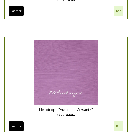
Läs mer
Köp
Heliotrope "Autentico Versante"
199 kr
249 kr
Läs mer
Köp