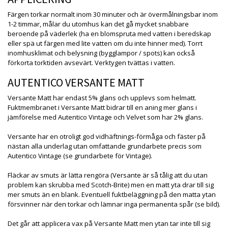
Färgen torkar normalt inom 30 minuter och är övermålningsbar inom
1-2 timmar, målar du utomhus kan det gå mycket snabbare
beroende på väderlek (ha en blomspruta med vatten i beredskap
eller spä ut färgen med lite vatten om du inte hinner med). Torrt
inomhusklimat och belysning (bygglampor / spots) kan också
förkorta torktiden avsevärt. Verktygen tvättas i vatten.
AUTENTICO VERSANTE MATT
Versante Matt har endast 5% glans och upplevs som helmatt.
Fuktmembranet i Versante Matt bidrar till en aning mer glans i
jämförelse med Autentico Vintage och Velvet som har 2% glans.
Versante har en otroligt god vidhäftnings-förmåga och fäster på
nästan alla underlag utan omfattande grundarbete precis som
Autentico Vintage (se grundarbete för Vintage).
Fläckar av smuts är lätta rengöra (Versante är så tålig att du utan
problem kan skrubba med Scotch-Brite) men en matt yta drar till sig
mer smuts än en blank. Eventuell fuktbeläggning på den matta ytan
försvinner när den torkar och lämnar inga permanenta spår (se bild).
Det går att applicera vax på Versante Matt men ytan tar inte till sig