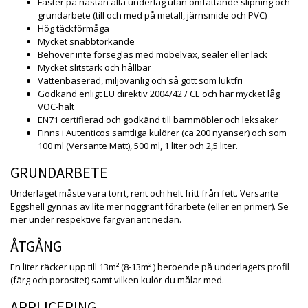
Fäster på nästan alla underlag utan omfattande slipning och
grundarbete (till och med på metall, järnsmide och PVC)
Hög täckförmåga
Mycket snabbtorkande
Behöver inte förseglas med möbelvax, sealer eller lack
Mycket slitstark och hållbar
Vattenbaserad, miljövänlig och så gott som luktfri
Godkänd enligt EU direktiv 2004/42 / CE och har mycket låg
VOC-halt
EN71 certifierad och godkänd till barnmöbler och leksaker
Finns i Autenticos samtliga kulörer (ca 200 nyanser) och som
100 ml (Versante Matt), 500 ml, 1 liter och 2,5 liter.
GRUNDARBETE
Underlaget måste vara torrt, rent och helt fritt från fett. Versante
Eggshell gynnas av lite mer noggrant förarbete (eller en primer). Se
mer under respektive färgvariant nedan.
ÅTGÅNG
En liter räcker upp till 13m² (8-13m² ) beroende på underlagets profil
(färg och porositet) samt vilken kulör du målar med.
APPLICERING