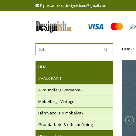
E-postadress:
designish.nu@gmail.com
Hem
›
C
HEM
CHALK PAINT
Allroundfärg -Versante-
Möbelfärg - Vintage-
Hårdvaxolja & möbelvax
Grundarbete & effektmålning