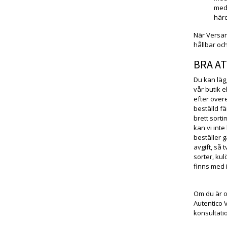
med 
härd
När Versan
hållbar och
BRA AT
Du kan läg
vår butik e
efter över
beställd fä
brett sorti
kan vi inte
beställer 
avgift, så
sorter, kul
finns med i
Om du är os
Autentico 
konsultati