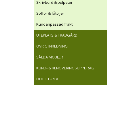
Skrivbord & pulpeter
Soffor & fåtöljer
Kundanpassad frakt
UTEPLATS & TRÄDGÅRD
ÖVRIG INREDNING
SÅLDA MÖBLER
KUND- & RENOVERINGSUPPDRAG
OUTLET -REA