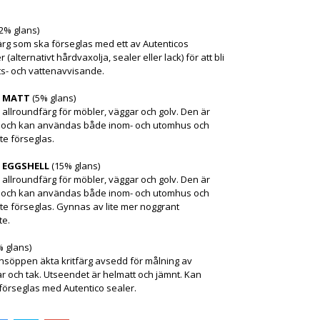
2% glans)
rg som ska förseglas med ett av Autenticos
(alternativt hårdvaxolja, sealer eller lack) för att bli
ts- och vattenavvisande.
E MATT
(5% glans)
k allroundfärg för möbler, väggar och golv. Den är
g och kan användas både inom- och utomhus och
te förseglas.
 EGGSHELL
(15% glans)
k allroundfärg för möbler, väggar och golv. Den är
g och kan användas både inom- och utomhus och
te förseglas. Gynnas av lite mer noggrant
te.
% glans)
onsöppen äkta kritfärg avsedd för målning av
r och tak. Utseendet är helmatt och jämnt. Kan
 förseglas med Autentico sealer.