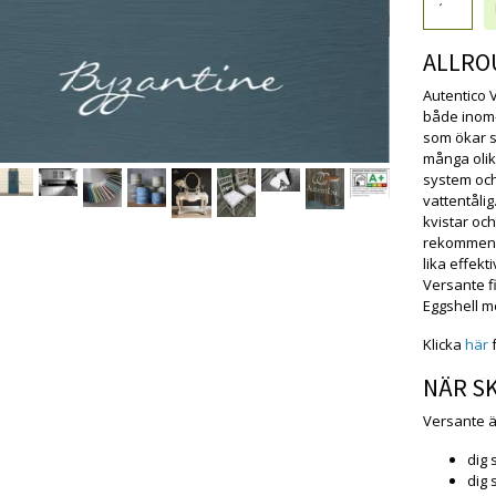
ALLRO
Autentico V
både inom-
som ökar sn
många olik
system och 
vattentåli
kvistar och
rekommende
lika effek
Versante f
Eggshell m
Klicka
här
f
NÄR S
Versante är 
dig 
dig 