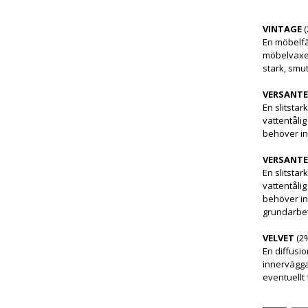
VINTAGE
(
En möbelfä
möbelvaxer 
stark, smu
VERSANT
En slitstar
vattentåli
behöver in
VERSANTE
En slitstar
vattentåli
behöver in
grundarbe
VELVET
(2
En diffusi
innervägga
eventuellt