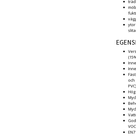
trä
möbl
fuk
vägg
ytor
slit
EGENS
Vers
(15%
Inne
Inne
Fäst
och 
PVC
Hög
Myc
Behö
Myck
Vatt
Godk
VOC-
EN71