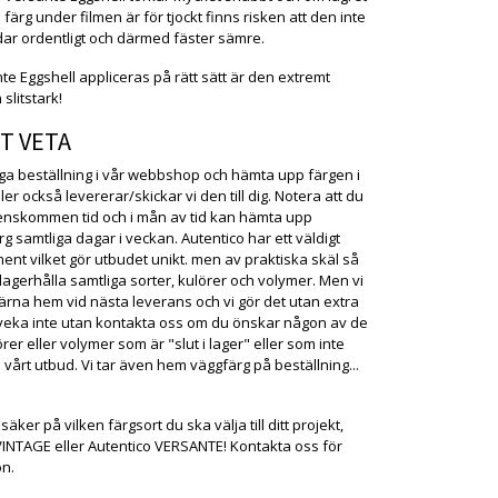
färg under filmen är för tjockt finns risken att den inte
ar ordentligt och därmed fäster sämre.
te Eggshell appliceras på rätt sätt är den extremt
 slitstark!
T VETA
ga beställning i vår webbshop och hämta upp färgen i
ller också levererar/skickar vi den till dig. Notera att du
enskommen tid och i mån av tid kan hämta upp
rg samtliga dagar i veckan. Autentico har ett väldigt
ment vilket gör utbudet unikt. men av praktiska skäl så
 lagerhålla samtliga sorter, kulörer och volymer. Men vi
gärna hem vid nästa leverans och vi gör det utan extra
 tveka inte utan kontakta oss om du önskar någon av de
örer eller volymer som är "slut i lager" eller som inte
 vårt utbud. Vi tar även hem väggfärg på beställning...
äker på vilken färgsort du ska välja till ditt projekt,
VINTAGE eller Autentico VERSANTE! Kontakta oss för
on.