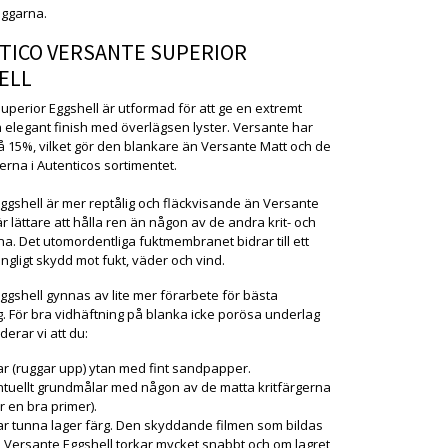
ggarna.
TICO VERSANTE SUPERIOR
ELL
uperior Eggshell är utformad för att ge en extremt
h elegant finish med överlägsen lyster. Versante har
å 15%, vilket gör den blankare än Versante Matt och de
erna i Autenticos sortimentet.
ggshell är mer reptålig och fläckvisande än Versante
r lättare att hålla ren än någon av de andra krit- och
na. Det utomordentliga fuktmembranet bidrar till ett
gligt skydd mot fukt, väder och vind.
ggshell gynnas av lite mer förarbete för bästa
g. För bra vidhäftning på blanka icke porösa underlag
rar vi att du:
ar (ruggar upp) ytan med fint sandpapper.
tuellt grundmålar med någon av de matta kritfärgerna
er en bra primer).
r tunna lager färg. Den skyddande filmen som bildas
Versante Eggshell torkar mycket snabbt och om lagret