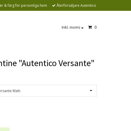
r & färg för personliga hem
Återförsäljare Autentico
0
Inkl. moms
tine "Autentico Versante"
ersante Matt-