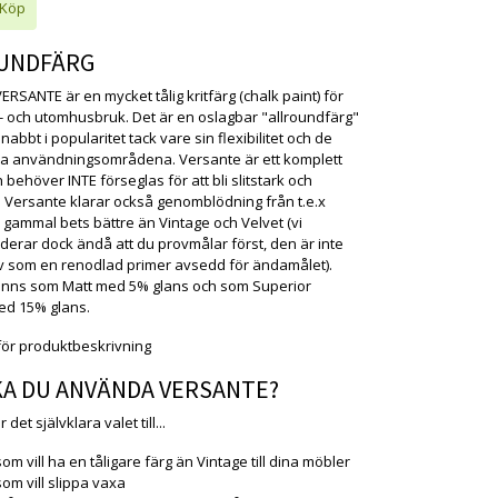
UNDFÄRG
ERSANTE är en mycket tålig kritfärg (chalk paint) för
 och utomhusbruk. Det är en oslagbar "allroundfärg"
abbt i popularitet tack vare sin flexibilitet och de
a användningsområdena. Versante är ett komplett
behöver INTE förseglas för att bli slitstark och
g. Versante klarar också genomblödning från t.e.x
 gammal bets bättre än Vintage och Velvet (vi
rar dock ändå att du provmålar först, den är inte
tiv som en renodlad primer avsedd för ändamålet).
inns som Matt med 5% glans och som Superior
ed 15% glans.
ör produktbeskrivning
KA DU ANVÄNDA VERSANTE?
det självklara valet till...
som vill ha en tåligare färg än Vintage till dina möbler
som vill slippa vaxa