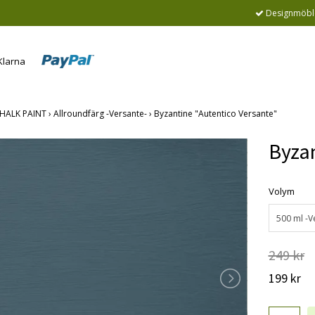
Designmöble
HALK PAINT
›
Allroundfärg -Versante-
›
Byzantine "Autentico Versante"
Byzan
Volym
500 ml -V
249 kr
199 kr