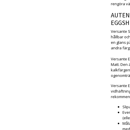
rengöra vä
AUTEN
EGGSH
Versante S
hållbar oc
en glans p
andra färg
Versante E
Matt. Den ä
kalkfärger
ogenomträn
Versante E
vidhäftnin
rekommende
Slip
Even
(ell
Måla
med 