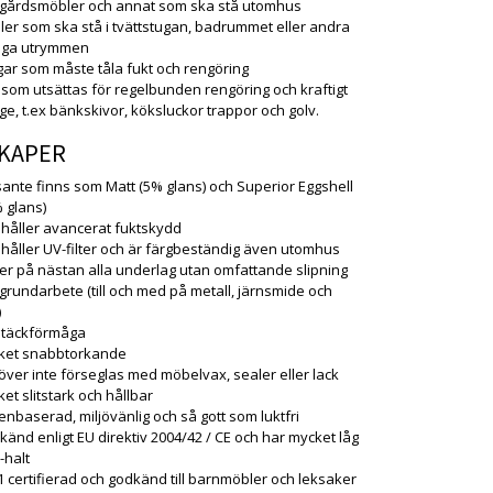
dgårdsmöbler och annat som ska stå utomhus
er som ska stå i tvättstugan, badrummet eller andra
tiga utrymmen
ar som måste tåla fukt och rengöring
 som utsättas för regelbunden rengöring och kraftigt
age, t.ex bänkskivor, köksluckor trappor och golv.
KAPER
ante finns som Matt (5% glans) och Superior Eggshell
 glans)
håller avancerat fuktskydd
håller UV-filter och är färgbeständig även utomhus
er på nästan alla underlag utan omfattande slipning
grundarbete (till och med på metall, järnsmide och
)
 täckförmåga
ket snabbtorkande
ver inte förseglas med möbelvax, sealer eller lack
et slitstark och hållbar
enbaserad, miljövänlig och så gott som luktfri
änd enligt EU direktiv 2004/42 / CE och har mycket låg
halt
 certifierad och godkänd till barnmöbler och leksaker