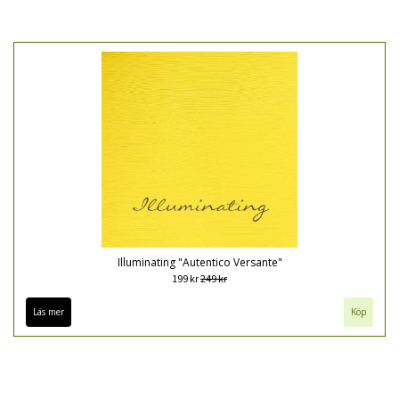
Illuminating "Autentico Versante"
199 kr
249 kr
Läs mer
Köp