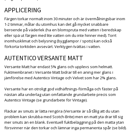
APPLICERING
Färgen torkar normalt inom 30 minuter och är övermålningsbar inom
1-2 timmar, målar du utomhus kan det gå mycket snabbare
beroende på väderlek (ha en blomspruta med vatten i beredskap
eller spä ut färgen med lite vatten om du inte hinner med). Torrt
inomhusklimat och belysning (bygglampor / spots) kan också
förkorta torktiden avsevärt. Verktygen tvättas i vatten.
AUTENTICO VERSANTE MATT
Versante Matt har endast 5% glans och upplevs som helmatt.
Fuktmembranet i Versante Matt bidrar till en aning mer glans i
jämförelse med Autentico Vintage och Velvet som har 2% glans.
Versante har en otroligt god vidhäftnings-förmåga och fäster på
nästan alla underlag utan omfattande grundarbete precis som
Autentico Vintage (se grundarbete för Vintage).
Fläckar av smuts är lätta rengöra (Versante är så tålig att du utan
problem kan skrubba med Scotch-Brite) men en matt yta drar till sig
mer smuts än en blank. Eventuell fuktbeläggning på den matta ytan
försvinner när den torkar och lämnar inga permanenta spår (se bild).