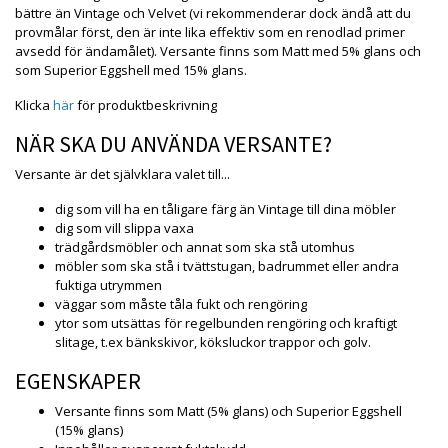
bättre än Vintage och Velvet (vi rekommenderar dock ändå att du
provmålar först, den är inte lika effektiv som en renodlad primer
avsedd för ändamålet). Versante finns som Matt med 5% glans och
som Superior Eggshell med 15% glans.
Klicka
här
för produktbeskrivning
NÄR SKA DU ANVÄNDA VERSANTE?
Versante är det självklara valet till...
dig som vill ha en tåligare färg än Vintage till dina möbler
dig som vill slippa vaxa
trädgårdsmöbler och annat som ska stå utomhus
möbler som ska stå i tvättstugan, badrummet eller andra
fuktiga utrymmen
väggar som måste tåla fukt och rengöring
ytor som utsättas för regelbunden rengöring och kraftigt
slitage, t.ex bänkskivor, köksluckor trappor och golv.
EGENSKAPER
Versante finns som Matt (5% glans) och Superior Eggshell
(15% glans)