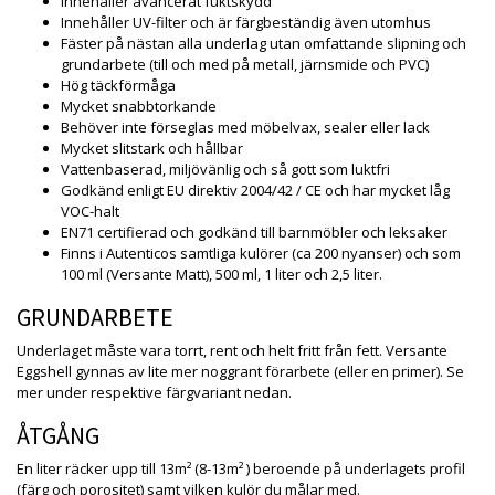
Innehåller avancerat fuktskydd
Innehåller UV-filter och är färgbeständig även utomhus
Fäster på nästan alla underlag utan omfattande slipning och
grundarbete (till och med på metall, järnsmide och PVC)
Hög täckförmåga
Mycket snabbtorkande
Behöver inte förseglas med möbelvax, sealer eller lack
Mycket slitstark och hållbar
Vattenbaserad, miljövänlig och så gott som luktfri
Godkänd enligt EU direktiv 2004/42 / CE och har mycket låg
VOC-halt
EN71 certifierad och godkänd till barnmöbler och leksaker
Finns i Autenticos samtliga kulörer (ca 200 nyanser) och som
100 ml (Versante Matt), 500 ml, 1 liter och 2,5 liter.
GRUNDARBETE
Underlaget måste vara torrt, rent och helt fritt från fett. Versante
Eggshell gynnas av lite mer noggrant förarbete (eller en primer). Se
mer under respektive färgvariant nedan.
ÅTGÅNG
En liter räcker upp till 13m² (8-13m² ) beroende på underlagets profil
(färg och porositet) samt vilken kulör du målar med.