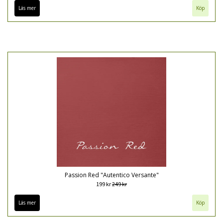
Läs mer
Köp
Passion Red "Autentico Versante"
199 kr
249 kr
Läs mer
Köp