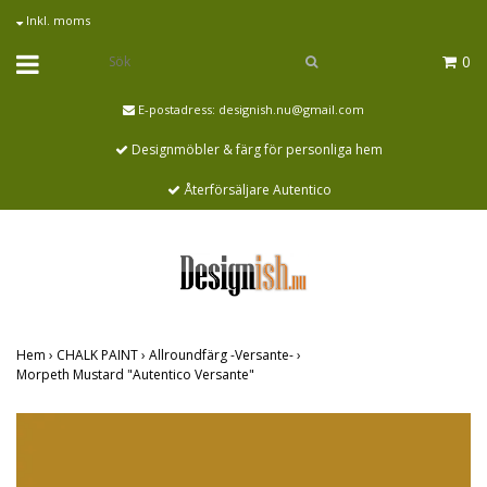
Inkl. moms
0
E-postadress:
designish.nu@gmail.com
Designmöbler & färg för personliga hem
Återförsäljare Autentico
Hem
›
CHALK PAINT
›
Allroundfärg -Versante-
›
Morpeth Mustard "Autentico Versante"