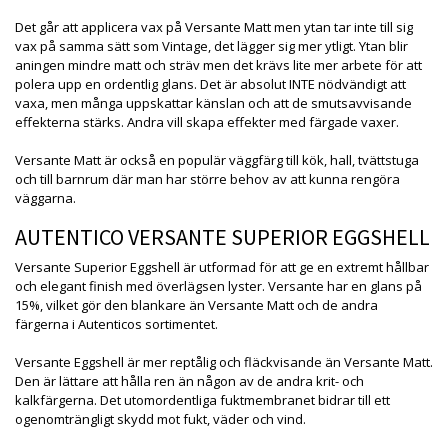
Det går att applicera vax på Versante Matt men ytan tar inte till sig
vax på samma sätt som Vintage, det lägger sig mer ytligt. Ytan blir
aningen mindre matt och sträv men det krävs lite mer arbete för att
polera upp en ordentlig glans. Det är absolut INTE nödvändigt att
vaxa, men många uppskattar känslan och att de smutsavvisande
effekterna stärks. Andra vill skapa effekter med färgade vaxer.
Versante Matt är också en populär väggfärg till kök, hall, tvättstuga
och till barnrum där man har större behov av att kunna rengöra
väggarna.
AUTENTICO VERSANTE SUPERIOR EGGSHELL
Versante Superior Eggshell är utformad för att ge en extremt hållbar
och elegant finish med överlägsen lyster. Versante har en glans på
15%, vilket gör den blankare än Versante Matt och de andra
färgerna i Autenticos sortimentet.
Versante Eggshell är mer reptålig och fläckvisande än Versante Matt.
Den är lättare att hålla ren än någon av de andra krit- och
kalkfärgerna. Det utomordentliga fuktmembranet bidrar till ett
ogenomträngligt skydd mot fukt, väder och vind.