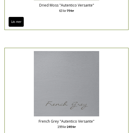
Dried Moss "Autentico Versante"
63 kr
79 kr
Läs mer
French Grey "Autentico Versante"
199 kr
249 kr