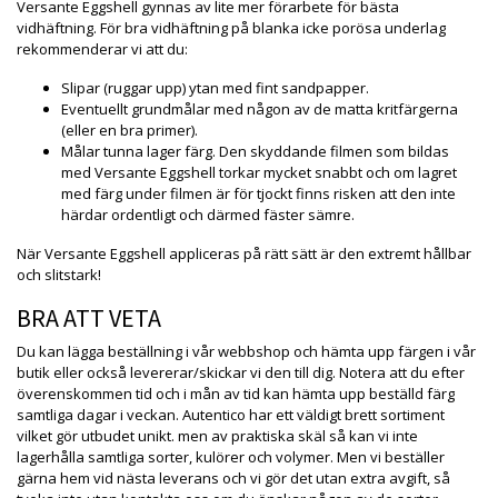
Versante Eggshell gynnas av lite mer förarbete för bästa
vidhäftning. För bra vidhäftning på blanka icke porösa underlag
rekommenderar vi att du:
Slipar (ruggar upp) ytan med fint sandpapper.
Eventuellt grundmålar med någon av de matta kritfärgerna
(eller en bra primer).
Målar tunna lager färg. Den skyddande filmen som bildas
med Versante Eggshell torkar mycket snabbt och om lagret
med färg under filmen är för tjockt finns risken att den inte
härdar ordentligt och därmed fäster sämre.
När Versante Eggshell appliceras på rätt sätt är den extremt hållbar
och slitstark!
BRA ATT VETA
Du kan lägga beställning i vår webbshop och hämta upp färgen i vår
butik eller också levererar/skickar vi den till dig. Notera att du efter
överenskommen tid och i mån av tid kan hämta upp beställd färg
samtliga dagar i veckan. Autentico har ett väldigt brett sortiment
vilket gör utbudet unikt. men av praktiska skäl så kan vi inte
lagerhålla samtliga sorter, kulörer och volymer. Men vi beställer
gärna hem vid nästa leverans och vi gör det utan extra avgift, så