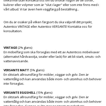
tveka inte utan kontakta oss om du önskar någon av de sorter,
kulörer eller volymer som är "slut i lager" eller som inte finns med i
vårt utbud. Vi tar även hem väggfärg på beställning...
Om du är osäker på vilken färgsort du ska välja till ditt projekt,
Autentico VINTAGE eller Autentico VERSANTE! Kontakta oss för
konsultation.
VINTAGE
(2% glans)
En möbelfärg som ska förseglas med ett av Autenticos möbelvaxer
(alternativt hårdvaxolja, sealer eller lack) för att bli stark, smuts- och
vattenavvisande.
VERSANTE MATT
(5% glans)
En slitstark allroundfärg för möbler, väggar och golv. Den är
vattentålig och kan användas både inom- och utomhus och behöver
inte förseglas.
VERSANTE EGGSHELL
(15% glans)
En slitstark allroundfärg för möbler, väggar och golv. Den är
vattentålig och kan användas både inom- och utomhus och behöver
inte förseglas. Gynnas av lite mer noggrant grundarbete.