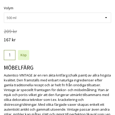
Volym
500 ml
209 kr
167 kr
MÖBELFÄRG
Autentico VINTAGE är en ren äkta kritfärg (chalk paint) av allra högsta
kvalitet. Den framställs med enbart naturliga ingredienser efter
gamla traditionella recept och är helt fri från onödiga tillsatser.
Vintage är speciellt framtagen för dekor- och möbelmålning. Ytan är
mjuk och porös vilket gör att den fungerar utmärkt tillsammans med
olika dekorativa tekniker som t.ex. krackelering och
distressing/slitningar. Med olika färgade vaxer skapas enkelt ett
autentiskt antikt och gammalt utseende. Vintage passar även andra
stilar, möbler kan målas slätt och jämnt till perfektion likaväl som i en