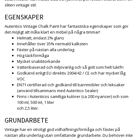
sliten vintage stil.
EGENSKAPER
Autentico Vintage Chalk Paint har fantastiska egenskaper som gör
det möjligt att måla klart en möbel på några timmar!
Helmatt, endast 2% glans
Innehåller över 35% nermald kalksten
Fäster på nästan alla underlag
Hög täckförmåga
Mycket snabbtorkande
Vattenbaserad och miljövänlig och så gott som helt luktfri
Godkänd enligt EU direktiv 2004/42 / CE och har mycket låg
VOC
EN71 certifierad och godkänd till barnmöbler och leksaker
(använd tillsammans med Autentico Sealer)
Finns i Autenticos samtliga kulörer (ca 200 nyanser) och som
100 ml, 500 ml, 1 liter
och 2,5 liter.
GRUNDARBETE
Vintage har en otroligt god vidhäftningsförmåga och fäster på
nästan alla underlag utan omfattande grundarbete. Du behöver inte