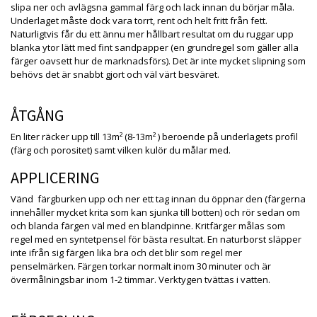
slipa ner och avlägsna gammal färg och lack innan du börjar måla.
Underlaget måste dock vara torrt, rent och helt fritt från fett.
Naturligtvis får du ett ännu mer hållbart resultat om du ruggar upp
blanka ytor lätt med fint sandpapper (en grundregel som gäller alla
färger oavsett hur de marknadsförs). Det är inte mycket slipning som
behövs det är snabbt gjort och väl värt besväret.
ÅTGÅNG
En liter räcker upp till 13m² (8-13m² ) beroende på underlagets profil
(färg och porositet) samt vilken kulör du målar med.
APPLICERING
Vänd färgburken upp och ner ett tag innan du öppnar den (färgerna
innehåller mycket krita som kan sjunka till botten) och rör sedan om
och blanda färgen väl med en blandpinne. Kritfärger målas som
regel med en syntetpensel för bästa resultat. En naturborst släpper
inte ifrån sig färgen lika bra och det blir som regel mer
penselmärken. Färgen torkar normalt inom 30 minuter och är
övermålningsbar inom 1-2 timmar. Verktygen tvättas i vatten.