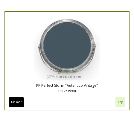
PP Perfect Storm "Autentico Vintage"
159 kr
199 kr
Läs mer
Köp