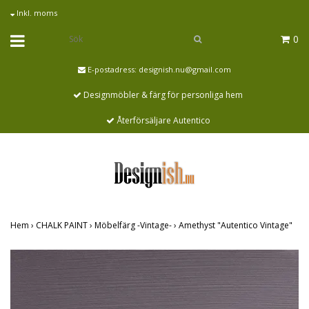
Inkl. moms
0
E-postadress:
designish.nu@gmail.com
Designmöbler & färg för personliga hem
Återförsäljare Autentico
Hem
›
CHALK PAINT
›
Möbelfärg -Vintage-
›
Amethyst "Autentico Vintage"