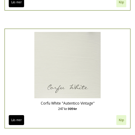
Läs mer
Köp
Corfu White "Autentico Vintage"
247 kr
309 kr
Läs mer
Köp