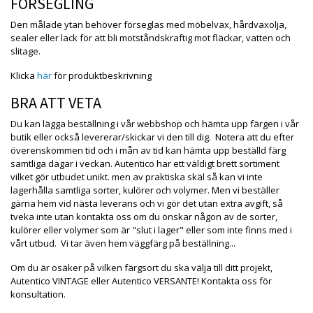
FÖRSEGLING
Den målade ytan behöver förseglas med möbelvax, hårdvaxolja,
sealer eller lack för att bli motståndskraftig mot fläckar, vatten och
slitage.
Klicka
här
för produktbeskrivning
BRA ATT VETA
Du kan lägga beställning i vår webbshop och hämta upp färgen i vår
butik eller också levererar/skickar vi den till dig. Notera att du efter
överenskommen tid och i mån av tid kan hämta upp beställd färg
samtliga dagar i veckan. Autentico har ett väldigt brett sortiment
vilket gör utbudet unikt. men av praktiska skäl så kan vi inte
lagerhålla samtliga sorter, kulörer och volymer. Men vi beställer
gärna hem vid nästa leverans och vi gör det utan extra avgift, så
tveka inte utan kontakta oss om du önskar någon av de sorter,
kulörer eller volymer som är "slut i lager" eller som inte finns med i
vårt utbud. Vi tar även hem väggfärg på beställning...
Om du är osäker på vilken färgsort du ska välja till ditt projekt,
Autentico VINTAGE eller Autentico VERSANTE! Kontakta oss för
konsultation.