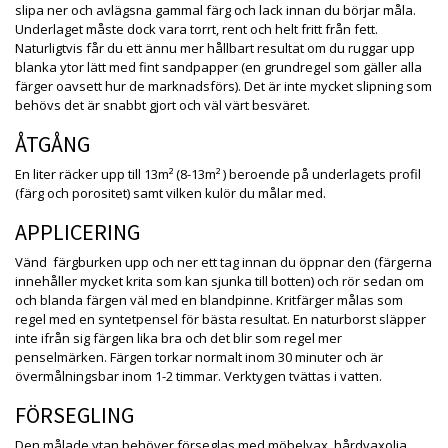
slipa ner och avlägsna gammal färg och lack innan du börjar måla.
Underlaget måste dock vara torrt, rent och helt fritt från fett.
Naturligtvis får du ett ännu mer hållbart resultat om du ruggar upp
blanka ytor lätt med fint sandpapper (en grundregel som gäller alla
färger oavsett hur de marknadsförs). Det är inte mycket slipning som
behövs det är snabbt gjort och väl värt besväret.
ÅTGÅNG
En liter räcker upp till 13m² (8-13m² ) beroende på underlagets profil
(färg och porositet) samt vilken kulör du målar med.
APPLICERING
Vänd färgburken upp och ner ett tag innan du öppnar den (färgerna
innehåller mycket krita som kan sjunka till botten) och rör sedan om
och blanda färgen väl med en blandpinne. Kritfärger målas som
regel med en syntetpensel för bästa resultat. En naturborst släpper
inte ifrån sig färgen lika bra och det blir som regel mer
penselmärken. Färgen torkar normalt inom 30 minuter och är
övermålningsbar inom 1-2 timmar. Verktygen tvättas i vatten.
FÖRSEGLING
Den målade ytan behöver förseglas med möbelvax, hårdvaxolja,