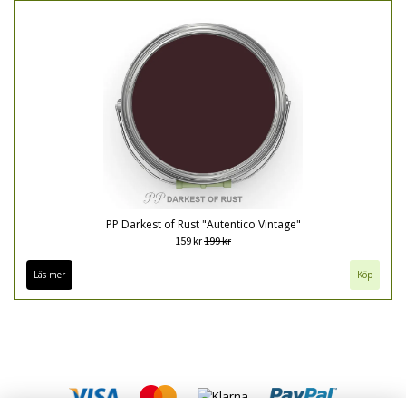
PP Darkest of Rust "Autentico Vintage"
159 kr
199 kr
Läs mer
Köp