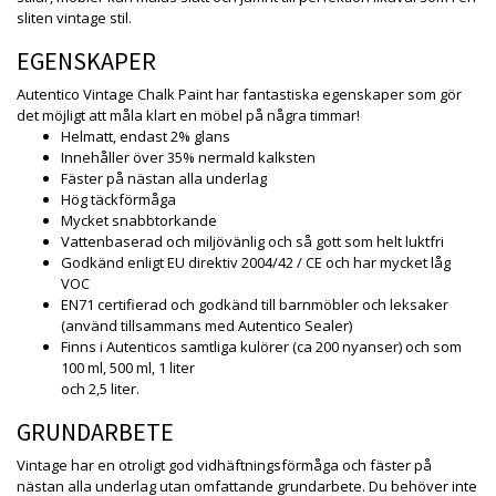
sliten vintage stil.
EGENSKAPER
Autentico Vintage Chalk Paint har fantastiska egenskaper som gör
det möjligt att måla klart en möbel på några timmar!
Helmatt, endast 2% glans
Innehåller över 35% nermald kalksten
Fäster på nästan alla underlag
Hög täckförmåga
Mycket snabbtorkande
Vattenbaserad och miljövänlig och så gott som helt luktfri
Godkänd enligt EU direktiv 2004/42 / CE och har mycket låg
VOC
EN71 certifierad och godkänd till barnmöbler och leksaker
(använd tillsammans med Autentico Sealer)
Finns i Autenticos samtliga kulörer (ca 200 nyanser) och som
100 ml, 500 ml, 1 liter
och 2,5 liter.
GRUNDARBETE
Vintage har en otroligt god vidhäftningsförmåga och fäster på
nästan alla underlag utan omfattande grundarbete. Du behöver inte