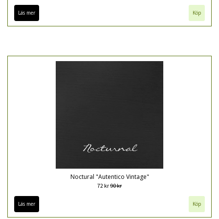
Läs mer
Köp
Noctural "Autentico Vintage"
72 kr
90 kr
Läs mer
Köp