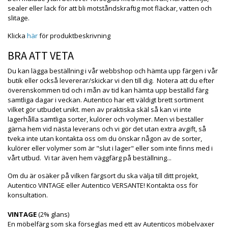
sealer eller lack för att bli motståndskraftig mot fläckar, vatten och
slitage.
Klicka
här
för produktbeskrivning
BRA ATT VETA
Du kan lägga beställning i vår webbshop och hämta upp färgen i vår
butik eller också levererar/skickar vi den till dig. Notera att du efter
överenskommen tid och i mån av tid kan hämta upp beställd färg
samtliga dagar i veckan. Autentico har ett väldigt brett sortiment
vilket gör utbudet unikt. men av praktiska skäl så kan vi inte
lagerhålla samtliga sorter, kulörer och volymer. Men vi beställer
gärna hem vid nästa leverans och vi gör det utan extra avgift, så
tveka inte utan kontakta oss om du önskar någon av de sorter,
kulörer eller volymer som är "slut i lager" eller som inte finns med i
vårt utbud. Vi tar även hem väggfärg på beställning...
Om du är osäker på vilken färgsort du ska välja till ditt projekt,
Autentico VINTAGE eller Autentico VERSANTE! Kontakta oss för
konsultation.
VINTAGE
(2% glans)
En möbelfärg som ska förseglas med ett av Autenticos möbelvaxer