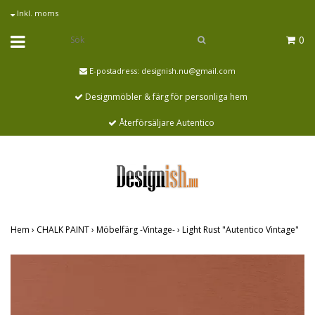
Inkl. moms
0
E-postadress:
designish.nu@gmail.com
Designmöbler & färg för personliga hem
Återförsäljare Autentico
Hem
›
CHALK PAINT
›
Möbelfärg -Vintage-
›
Light Rust "Autentico Vintage"