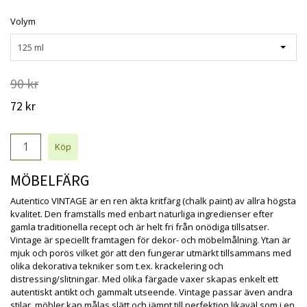
Volym
125 ml
90 kr
72 kr
MÖBELFÄRG
Autentico VINTAGE är en ren äkta kritfärg (chalk paint) av allra högsta
kvalitet. Den framställs med enbart naturliga ingredienser efter
gamla traditionella recept och är helt fri från onödiga tillsatser.
Vintage är speciellt framtagen för dekor- och möbelmålning. Ytan är
mjuk och porös vilket gör att den fungerar utmärkt tillsammans med
olika dekorativa tekniker som t.ex. krackelering och
distressing/slitningar. Med olika färgade vaxer skapas enkelt ett
autentiskt antikt och gammalt utseende. Vintage passar även andra
stilar, möbler kan målas slätt och jämnt till perfektion likaväl som i en