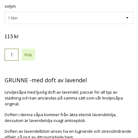
volym
1 liter
115 kr
GRUNNE -med doft av lavendel
Linoljesåpa med ljuvlig doft av lavendel, passar för all typ av
städning och kan användas på samma sätt som vår linoljesåpa
original.
Doften i denna såpa kommer från äkta eterisk lavendelolja,
dessutom är lavendelolja svagt antiseptisk.
Doften av lavendelblom anses ha en lugnande och stresslindrande
effekt, så njut av ditt nystädade hem.