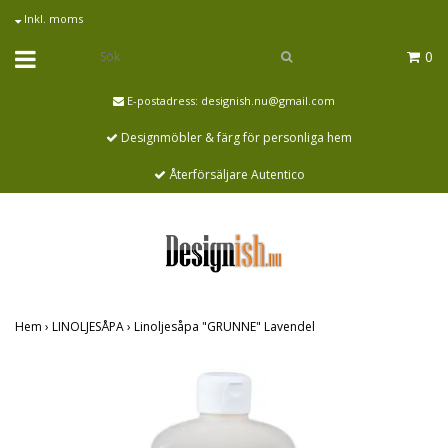
Inkl. moms
0
E-postadress:
designish.nu@gmail.com
Designmöbler & färg för personliga hem
Återförsäljare Autentico
Hem
›
LINOLJESÅPA
›
Linoljesåpa "GRUNNE" Lavendel