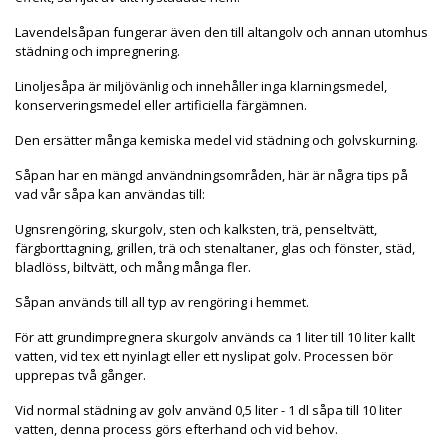
Lavendelsåpan fungerar även den till altangolv och annan utomhus
städning och impregnering.
Linoljesåpa är miljövänlig och innehåller inga klarningsmedel,
konserveringsmedel eller artificiella färgämnen.
Den ersätter många kemiska medel vid städning och golvskurning.
Såpan har en mängd användningsområden, här är några tips på
vad vår såpa kan användas till:
Ugnsrengöring, skurgolv, sten och kalksten, trä, penseltvätt,
färgborttagning, grillen, trä och stenaltaner, glas och fönster, städ,
bladlöss, biltvätt, och mång många fler.
Såpan används till all typ av rengöring i hemmet.
För att grundimpregnera skurgolv används ca 1 liter till 10 liter kallt
vatten, vid tex ett nyinlagt eller ett nyslipat golv. Processen bör
upprepas två gånger.
Vid normal städning av golv använd 0,5 liter - 1 dl såpa till 10 liter
vatten, denna process görs efterhand och vid behov.