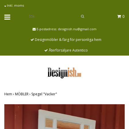
Inkl. moms
0
E-postadress:
designish.nu@gmail.com
Designmöbler & färg för personliga hem
Återförsäljare Autentico
Hem
›
MÖBLER
›
Spegel "Vacker"