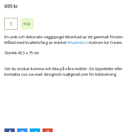
695 kr
En unik och dekorativ väggspegel tillverkad av ett gammalt fönster.
Målad med kvalitetsfärg av märket
#
Autentico
i kulören Ice Cream.
Storlek 45,5 x 75 cm
Om du önskar komma och titta på våra möbler -Se öppettider eller
kontakta oss via mail:
designish.nu@gmail.com
för tidsbokning