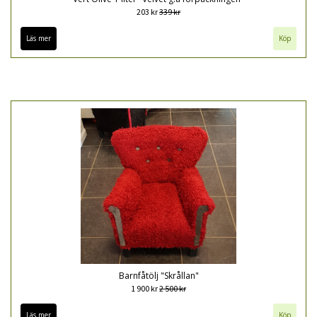
203 kr
339 kr
Läs mer
Barnfåtölj "Skrållan"
1 900 kr
2 500 kr
Läs mer