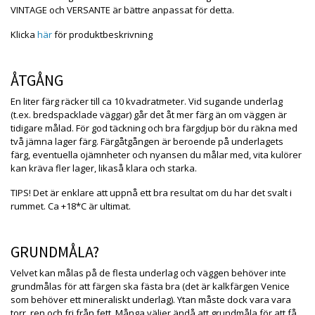
VINTAGE och VERSANTE är bättre anpassat för detta.
Klicka
här
för produktbeskrivning
ÅTGÅNG
En liter färg räcker till ca 10 kvadratmeter. Vid sugande underlag
(t.ex. bredspacklade väggar) går det åt mer färg än om väggen är
tidigare målad. För god täckning och bra färgdjup bör du räkna med
två jämna lager färg. Färgåtgången är beroende på underlagets
färg, eventuella ojämnheter och nyansen du målar med, vita kulörer
kan kräva fler lager, likaså klara och starka.
TIPS! Det är enklare att uppnå ett bra resultat om du har det svalt i
rummet. Ca +18*C är ultimat.
GRUNDMÅLA?
Velvet kan målas på de flesta underlag och väggen behöver inte
grundmålas för att färgen ska fästa bra (det är kalkfärgen Venice
som behöver ett mineraliskt underlag). Ytan måste dock vara vara
torr, ren och fri från fett. Många väljer ändå att grundmåla för att få