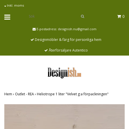
Inkl. moms
0
E-postadress:
designish.nu@gmail.com
Designmöbler & färg för personliga hem
Återförsäljare Autentico
Hem
›
Outlet - REA
›
Heliotrope 1 liter "Velvet g:a förpackningen"