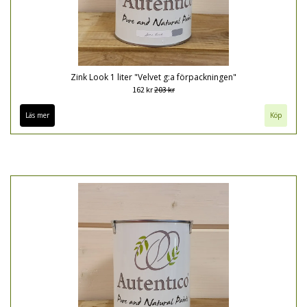
Zink Look 1 liter "Velvet g:a förpackningen"
162 kr
203 kr
Läs mer