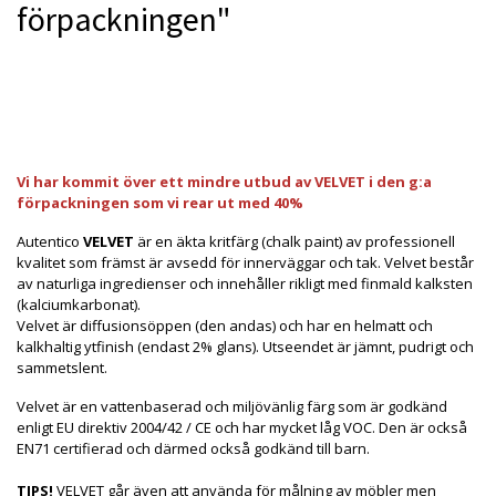
förpackningen"
Produkten är tyvärr slut i lager. kontakta oss så beställer
vi gärna hem :(
Vi har kommit över ett mindre utbud av VELVET i den g:a
förpackningen som vi rear ut med 40%
Autentico
VELVET
är en äkta kritfärg (chalk paint) av professionell
kvalitet som främst är avsedd för innerväggar och tak. Velvet består
av naturliga ingredienser och innehåller rikligt med finmald kalksten
(kalciumkarbonat).
Velvet är diffusionsöppen (den andas) och har en helmatt och
kalkhaltig ytfinish (endast 2% glans). Utseendet är jämnt, pudrigt och
sammetslent.
Velvet är en vattenbaserad och miljövänlig färg som är godkänd
enligt EU direktiv 2004/42 / CE och har mycket låg VOC. Den är också
EN71 certifierad och därmed också godkänd till barn.
TIPS!
VELVET går även att använda för målning av möbler men