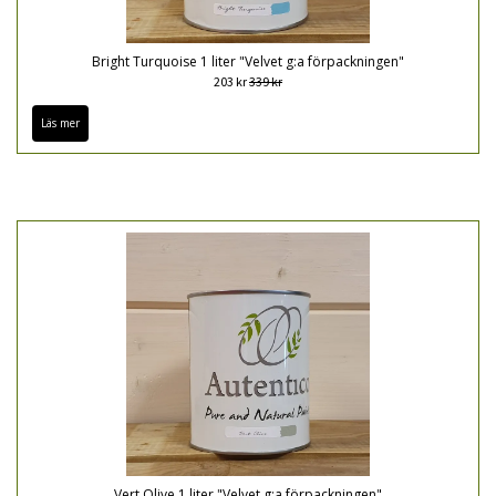
Bright Turquoise 1 liter "Velvet g:a förpackningen"
203 kr
339 kr
Läs mer
Vert Olive 1 liter "Velvet g:a förpackningen"