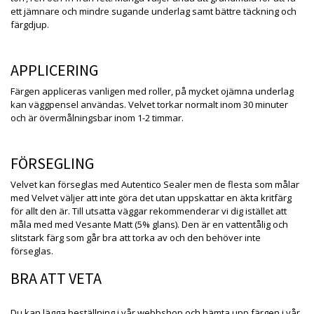
ett jämnare och mindre sugande underlag samt bättre täckning och
färgdjup.
APPLICERING
Färgen appliceras vanligen med roller, på mycket ojämna underlag
kan väggpensel användas. Velvet torkar normalt inom 30 minuter
och är övermålningsbar inom 1-2 timmar.
FÖRSEGLING
Velvet kan förseglas med Autentico Sealer men de flesta som målar
med Velvet väljer att inte göra det utan uppskattar en äkta kritfärg
för allt den är. Till utsatta väggar rekommenderar vi dig istället att
måla med med Vesante Matt (5% glans). Den är en vattentålig och
slitstark färg som går bra att torka av och den behöver inte
förseglas.
BRA ATT VETA
Du kan lägga beställning i vår webbshop och hämta upp färgen i vår