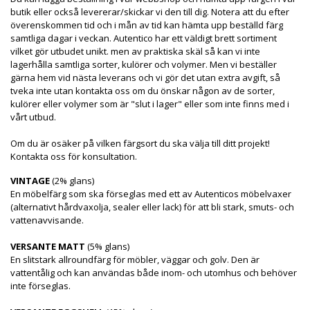
butik eller också levererar/skickar vi den till dig. Notera att du efter
överenskommen tid och i mån av tid kan hämta upp beställd färg
samtliga dagar i veckan. Autentico har ett väldigt brett sortiment
vilket gör utbudet unikt. men av praktiska skäl så kan vi inte
lagerhålla samtliga sorter, kulörer och volymer. Men vi beställer
gärna hem vid nästa leverans och vi gör det utan extra avgift, så
tveka inte utan kontakta oss om du önskar någon av de sorter,
kulörer eller volymer som är "slut i lager" eller som inte finns med i
vårt utbud.
Om du är osäker på vilken färgsort du ska välja till ditt projekt!
Kontakta oss för konsultation.
VINTAGE
(2% glans)
En möbelfärg som ska förseglas med ett av Autenticos möbelvaxer
(alternativt hårdvaxolja, sealer eller lack) för att bli stark, smuts- och
vattenavvisande.
VERSANTE MATT
(5% glans)
En slitstark allroundfärg för möbler, väggar och golv. Den är
vattentålig och kan användas både inom- och utomhus och behöver
inte förseglas.