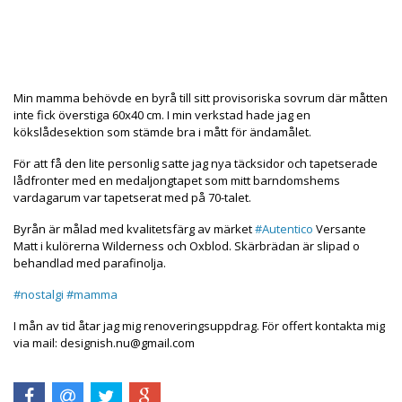
Produkten är tyvärr slut i lager. kontakta oss så beställer
vi gärna hem :(
Min mamma behövde en byrå till sitt provisoriska sovrum där måtten
inte fick överstiga 60x40 cm. I min verkstad hade jag en
kökslådesektion som stämde bra i mått för ändamålet.
För att få den lite personlig satte jag nya täcksidor och tapetserade
lådfronter med en medaljongtapet som mitt barndomshems
vardagarum var tapetserat med på 70-talet.
Byrån är målad med kvalitetsfärg av märket
#
Autentico
Versante
Matt i kulörerna Wilderness och Oxblod. Skärbrädan är slipad o
behandl
ad med parafinolja.
#
nostalgi
#
mamma
I mån av tid åtar jag mig renoveringsuppdrag. För offert kontakta mig
via mail:
designish.nu@gmail.com