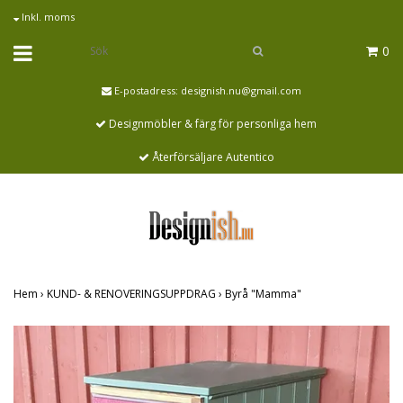
Inkl. moms
0
E-postadress:
designish.nu@gmail.com
Designmöbler & färg för personliga hem
Återförsäljare Autentico
Hem
›
KUND- & RENOVERINGSUPPDRAG
›
Byrå "Mamma"