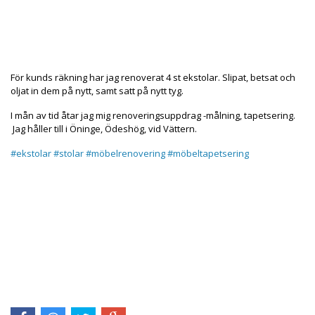
Produkten är tyvärr slut i lager. kontakta oss så beställer
vi gärna hem :(
För kunds räkning har jag renoverat 4 st ekstolar. Slipat, betsat och
oljat in dem på nytt, samt satt på nytt tyg.
I mån av tid åtar jag mig renoveringsuppdrag -målning, tapetsering.
Jag håller till i Öninge, Ödeshög, vid Vättern.
#ekstolar
#stolar
#möbelrenovering
#möbeltapetsering