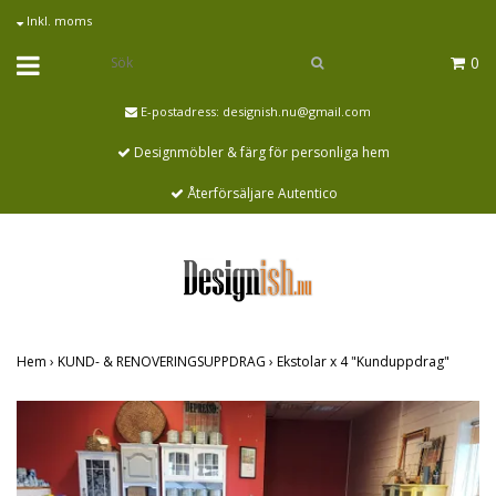
Inkl. moms
0
E-postadress:
designish.nu@gmail.com
Designmöbler & färg för personliga hem
Återförsäljare Autentico
Hem
›
KUND- & RENOVERINGSUPPDRAG
›
Ekstolar x 4 "Kunduppdrag"