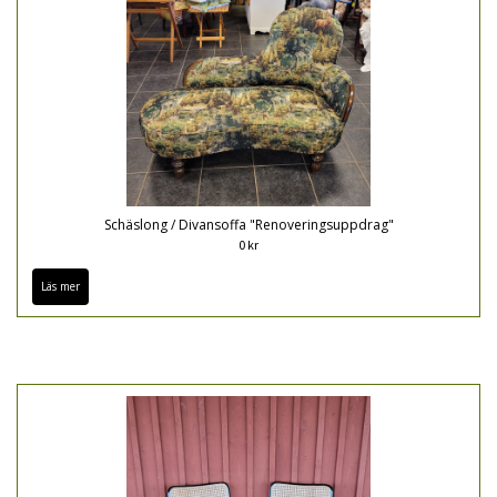
Schäslong / Divansoffa "Renoveringsuppdrag"
0 kr
Läs mer