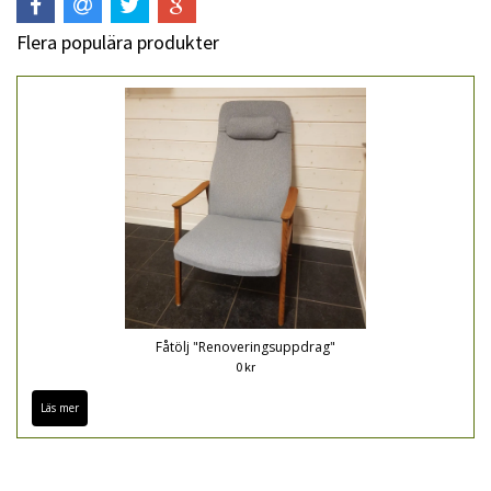
Flera populära produkter
Fåtölj "Renoveringsuppdrag"
0 kr
Läs mer