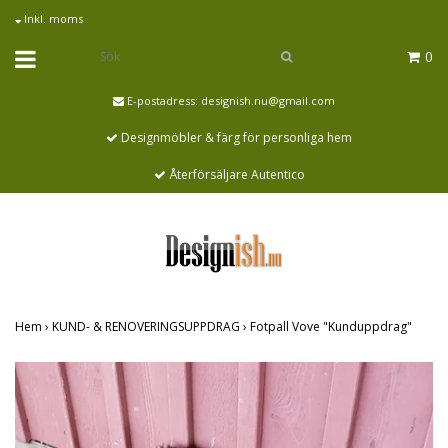
Inkl. moms
0
E-postadress:
designish.nu@gmail.com
Designmöbler & färg för personliga hem
Återförsäljare Autentico
Hem
›
KUND- & RENOVERINGSUPPDRAG
›
Fotpall Vove "Kunduppdrag"