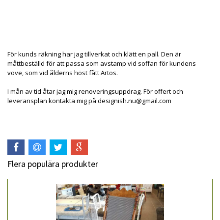
Produkten är tyvärr slut i lager. kontakta oss så beställer
vi gärna hem :(
För kunds räkning har jag tillverkat och klätt en pall. Den är
måttbeställd för att passa som avstamp vid soffan för kundens
vove, som vid ålderns höst fått Artos.
I mån av tid åtar jag mig renoveringsuppdrag. För offert och
leveransplan kontakta mig på
designish.nu@gmail.com
Flera populära produkter