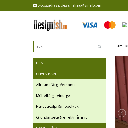
E-postadress:
designish.nu@gmail.com
Hem
›
K
HEM
CHALK PAINT
Allroundfärg -Versante-
Möbelfärg - Vintage-
Hårdvaxolja & möbelvax
Grundarbete & effektmålning