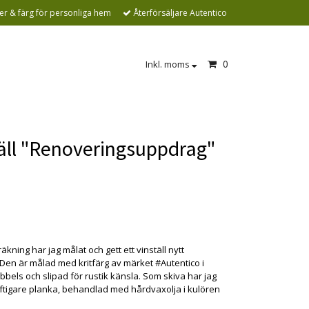
r & färg för personliga hem
Återförsäljare Autentico
0
Inkl. moms
äll "Renoveringsuppdrag"
n är tyvärr slut i lager. kontakta oss så
r vi gärna hem :(
äkning har jag målat och gett ett vinställ nytt
Den är målad med kritfärg av märket #Autentico i
bels och slipad för rustik känsla. Som skiva har jag
aftigare planka, behandlad med hårdvaxolja i kulören