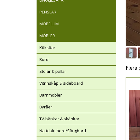
LINOLJESÅPA
PENSLAR
MÖBELLIM
MÖBLER
Köksöar
Bord
Flera
Stolar & pallar
Vitrinskåp & sideboard
Barnmöbler
Byråer
TV-bänkar & skänkar
Nattduksbord/Sängbord