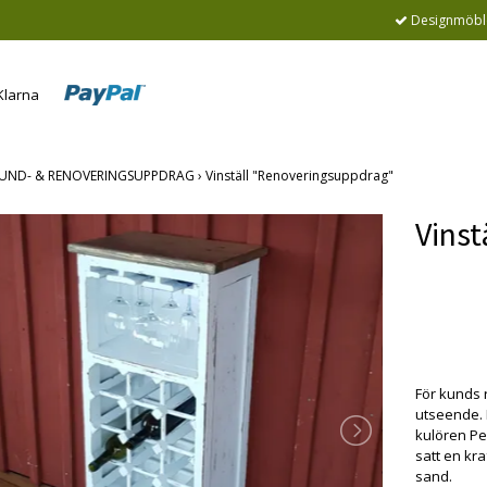
Designmöble
UND- & RENOVERINGSUPPDRAG
›
Vinställ "Renoveringsuppdrag"
Vinst
Produkte
beställe
För kunds r
utseende. 
kulören Peb
satt en kr
sand.