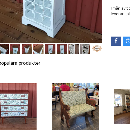
I mån av ti
leveranspl
 populära produkter