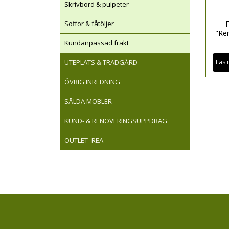
Skrivbord & pulpeter
F
Soffor & fåtöljer
"Re
Kundanpassad frakt
Läs 
UTEPLATS & TRÄDGÅRD
ÖVRIG INREDNING
SÅLDA MÖBLER
KUND- & RENOVERINGSUPPDRAG
OUTLET -REA