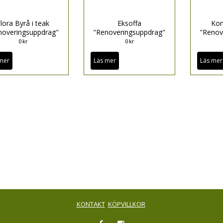
lora Byrå i teak
Eksoffa
Kon
noveringsuppdrag"
"Renoveringsuppdrag"
"Renov
0 kr
0 kr
mer
Läs mer
Läs mer
KONTAKT
KÖPVILLKOR