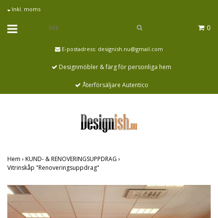
Inkl. moms
0
E-postadress:
designish.nu@gmail.com
Designmöbler & färg för personliga hem
Återförsäljare Autentico
Hem
›
KUND- & RENOVERINGSUPPDRAG
›
Vitrinskåp "Renoveringsuppdrag"