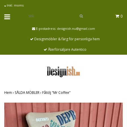
Inkl. moms
0
E-postadress:
designish.nu@gmail.com
Designmöbler & färg för personliga hem
Återförsäljare Autentico
Hem
›
SÅLDA MÖBLER
›
Fåtölj "Mr Coffee"