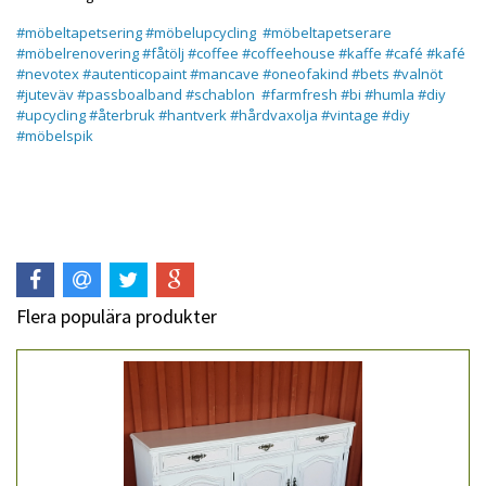
#möbeltapetsering
#möbelupcycling
#möbeltapetserare
#möbelrenovering
#fåtölj
#coffee
#coffeehouse
#kaffe
#café
#kafé
#nevotex
#autenticopaint
#mancave
#oneofakind
#bets
#valnöt
#juteväv
#passboalband
#schablon
#farmfresh
#bi
#humla
#diy
#upcycling
#återbruk
#hantverk
#hårdvaxolja
#vintage
#diy
#möbelspik
Flera populära produkter