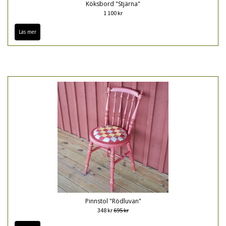
Köksbord "Stjärna"
1 100 kr
Läs mer
Pinnstol "Rödluvan"
348 kr
695 kr