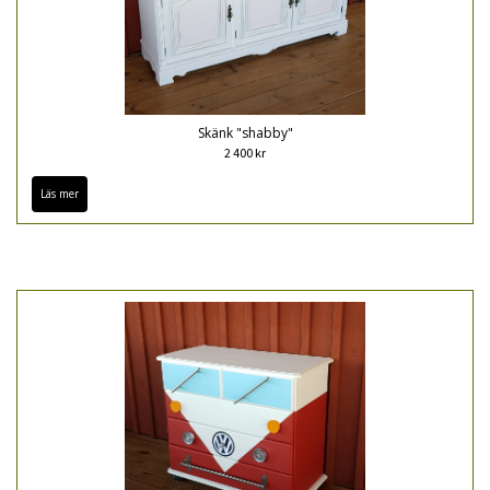
Skänk "shabby"
2 400 kr
Läs mer