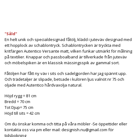
Produkten är tyvärr slut i lager. kontakta oss så beställer
vi gärna hem :(
"Såld"
En helt unik och specialdesignad fåtölj, klädd i juteväv designad med
ett hopplock av schablontryck. Schablontrycken är tryckta med
kritfärgen Autentico Versante matt, vilken funkar utmärkt för målning
på textilier. Knappar och passboalband är tillverkade från juteväv
och möbelspiken är en klassisk mässingsspik av gammal sort.
Fåtöljen har fått ny väv i sits och sadelgjorden har jag spännt upp.
Och trädetaljer är slipade, betsade i kulören ljus valnöt nr 75 och
oljade med Autentico hårdvaxolja natural.
Höjd rygg = 81 cm
Bredd = 70 cm
Tot Djup= 75 cm
Höjd till sits = 42 cm
Om du önskar komma och titta på våra möbler -Se öppettider eller
kontakta oss via pm eller mail:
designish.nu@gmail.com
för
tidsbokning