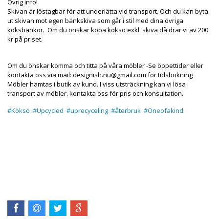
Övrig info!
Skivan är löstagbar för att underlätta vid transport. Och du kan byta
ut skivan mot egen bänkskiva som går i stil med dina övriga
köksbänkor. Om du önskar köpa köksö exkl. skiva då drar vi av 200
kr på priset.
Om du önskar komma och titta på våra möbler -Se öppettider eller
kontakta oss via mail:
designish.nu@gmail.com
för tidsbokning
Möbler hämtas i butik av kund. I viss utsträckning kan vi lösa
transport av möbler. kontakta oss för pris och konsultation.
#Köksö
#Upcycled
#uprecyceling
#återbruk
#Oneofakind