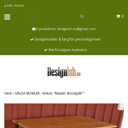
Inkl. moms
0
E-postadress:
designish.nu@gmail.com
Designmöbler & färg för personliga hem
Återförsäljare Autentico
Hem
›
SÅLDA MÖBLER
›
Köksö "Mäster Bönstjälk""