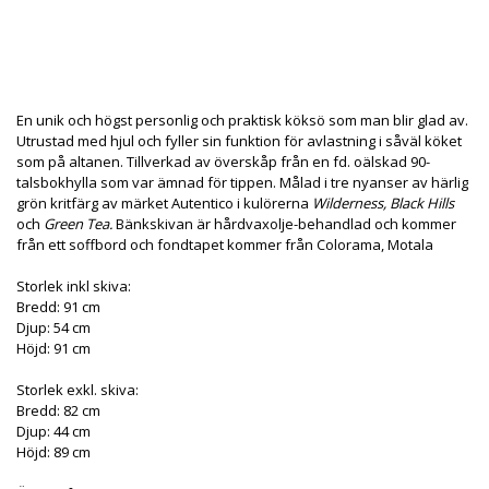
Produkten är tyvärr slut i lager. kontakta oss så beställer
vi gärna hem :(
En unik och högst personlig och praktisk köksö som man blir glad av.
Utrustad med hjul och fyller sin funktion för avlastning i såväl köket
som på altanen. Tillverkad av överskåp från en fd. oälskad 90-
talsbokhylla som var ämnad för tippen. Målad i tre nyanser av härlig
grön kritfärg av märket Autentico i kulörerna
Wilderness, Black Hills
och
Green Tea.
Bänkskivan är hårdvaxolje-behandlad och kommer
från ett soffbord och fondtapet kommer från Colorama, Motala
Storlek inkl skiva:
Bredd: 91 cm
Djup: 54 cm
Höjd: 91 cm
Storlek exkl. skiva:
Bredd: 82 cm
Djup: 44 cm
Höjd: 89 cm