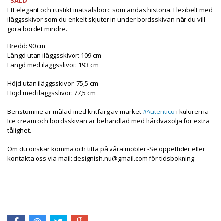
"SÅLD"
Ett elegant och rustikt matsalsbord som andas historia. Flexibelt med
iläggsskivor som du enkelt skjuter in under bordsskivan när du vill
göra bordet mindre.
Bredd: 90 cm
Längd utan iläggsskivor: 109 cm
Längd med iläggsslivor: 193 cm
Höjd utan iläggsskivor: 75,5 cm
Höjd med iläggsslivor: 77,5 cm
Benstomme är målad med kritfärg av märket
#
Autentico
i kulörerna
Ice cream och bordsskivan är behandlad med hårdvaxolja för extra
tålighet.
Om du önskar komma och titta på våra möbler -Se öppettider eller
kontakta oss via mail:
designish.nu@gmail.com
för tidsbokning