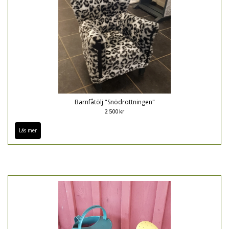
Barnfåtölj "Snödrottningen"
2 500 kr
Läs mer