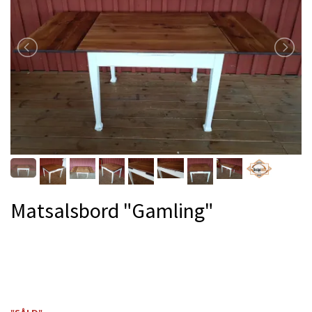
Matsalsbord "Gamling"
Produkten är tyvärr slut i lager. kontakta oss så beställer
vi gärna hem :(