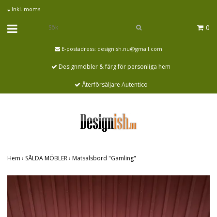
Inkl. moms
0
E-postadress:
designish.nu@gmail.com
Designmöbler & färg för personliga hem
Återförsäljare Autentico
Hem
›
SÅLDA MÖBLER
›
Matsalsbord "Gamling"