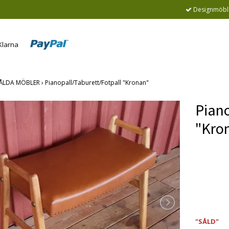
Designmöble
ÅLDA MÖBLER
›
Pianopall/Taburett/Fotpall "Kronan"
Piano
"Kro
Produkte
beställe
"SÅLD"