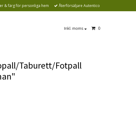
r & färg för personliga hem
Återförsäljare Autentico
0
Inkl. moms
pall/Taburett/Fotpall
nan"
n är tyvärr slut i lager. kontakta oss så
r vi gärna hem :(