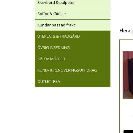
Skrivbord & pulpeter
Soffor & fåtöljer
Kundanpassad frakt
Flera
UTEPLATS & TRÄDGÅRD
ÖVRIG INREDNING
SÅLDA MÖBLER
KUND- & RENOVERINGSUPPDRAG
OUTLET -REA