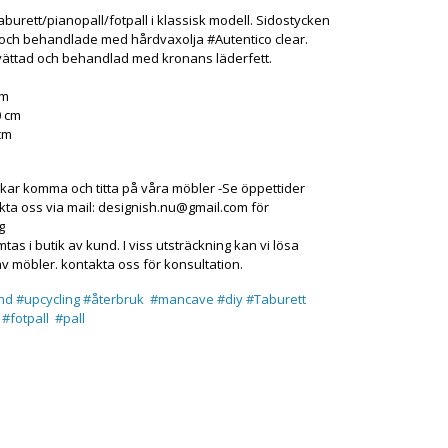
taburett/pianopall/fotpall i klassisk modell. Sidostycken
 och behandlade med hårdvaxolja
#Autentico
clear.
tvättad och behandlad med kronans läderfett.
cm
0 cm
cm
ar komma och titta på våra möbler -Se öppettider
kta oss via mail:
designish.nu@gmail.com
för
g
as i butik av kund. I viss utsträckning kan vi lösa
av möbler. kontakta oss för konsultation.
nd
#upcycling
#återbruk
#mancave
#diy
#Taburett
#fotpall
#pall