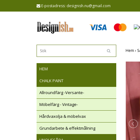
E-postadress:
designish.nu@gmail.com
Hem
›
S
HEM
CHALK PAINT
Allroundfärg -Versante-
Möbelfärg - Vintage-
Hårdvaxolja & möbelvax
Grundarbete & effektmålning