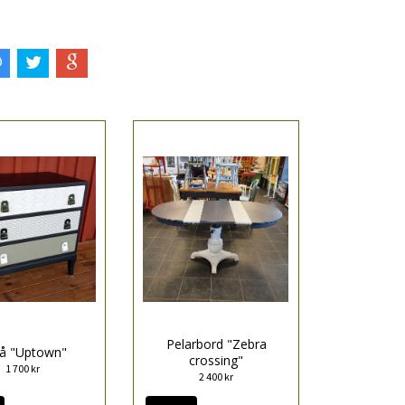
Pelarbord "Zebra
å "Uptown"
crossing"
1 700 kr
2 400 kr