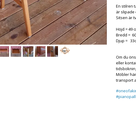
En stilren 
är slipade
Sitsen är 
Höjd = 49 
Bredd = 6
Djup = 33
Om du önsk
eller konta
tidsboknin
Möbler hämt
transport 
#oneofaki
#pianopall