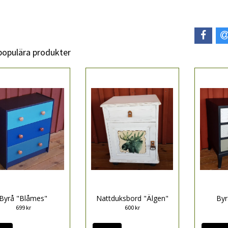
 populära produkter
Byrå "Blåmes"
Nattduksbord "Älgen"
Byr
699 kr
600 kr