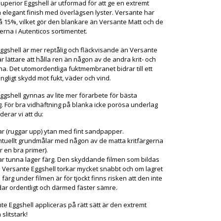
uperior Eggshell är utformad för att ge en extremt
h elegant finish med överlägsen lyster. Versante har
å 15%, vilket gör den blankare än Versante Matt och de
erna i Autenticos sortimentet.
ggshell är mer reptålig och fläckvisande än Versante
r lättare att hålla ren än någon av de andra krit- och
na. Det utomordentliga fuktmembranet bidrar till ett
gligt skydd mot fukt, väder och vind.
ggshell gynnas av lite mer förarbete för bästa
g. För bra vidhäftning på blanka icke porösa underlag
rar vi att du:
ar (ruggar upp) ytan med fint sandpapper.
tuellt grundmålar med någon av de matta kritfärgerna
er en bra primer).
r tunna lager färg. Den skyddande filmen som bildas
Versante Eggshell torkar mycket snabbt och om lagret
färg under filmen är för tjockt finns risken att den inte
ar ordentligt och därmed fäster sämre.
te Eggshell appliceras på rätt sätt är den extremt
 slitstark!