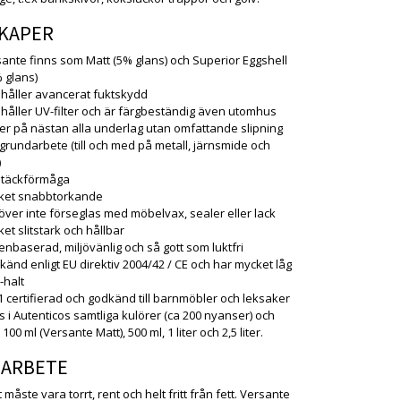
KAPER
ante finns som Matt (5% glans) och Superior Eggshell
 glans)
håller avancerat fuktskydd
håller UV-filter och är färgbeständig även utomhus
er på nästan alla underlag utan omfattande slipning
grundarbete (till och med på metall, järnsmide och
)
 täckförmåga
ket snabbtorkande
ver inte förseglas med möbelvax, sealer eller lack
et slitstark och hållbar
enbaserad, miljövänlig och så gott som luktfri
änd enligt EU direktiv 2004/42 / CE och har mycket låg
halt
 certifierad och godkänd till barnmöbler och leksaker
s i Autenticos samtliga kulörer (ca 200 nyanser) och
100 ml (Versante Matt), 500 ml, 1 liter och 2,5 liter.
ARBETE
måste vara torrt, rent och helt fritt från fett. Versante