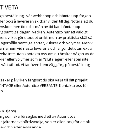
T VETA
ga beställning i vår webbshop och hämta upp färgen i
ller också levererar/skickar vi den till dig. Notera att du
enskommen tid och i mån av tid kan hämta upp
rg samtliga dagar i veckan. Autentico har ett väldigt
ment vilket gör utbudet unikt. men av praktiska skäl så
 lagerhålla samtliga sorter, kulörer och volymer. Men vi
gärna hem vid nästa leverans och vi gör det utan extra
 tveka inte utan kontakta oss om du önskar någon av de
örer eller volymer som är "slut i lager" eller som inte
 vårt utbud. Vi tar även hem väggfärg på beställning...
äker på vilken färgsort du ska välja till ditt projekt,
VINTAGE eller Autentico VERSANTE! Kontakta oss för
on.
2% glans)
rg som ska förseglas med ett av Autenticos
(alternativt hårdvaxolja, sealer eller lack) för att bli
ts- och vattenavvisande.