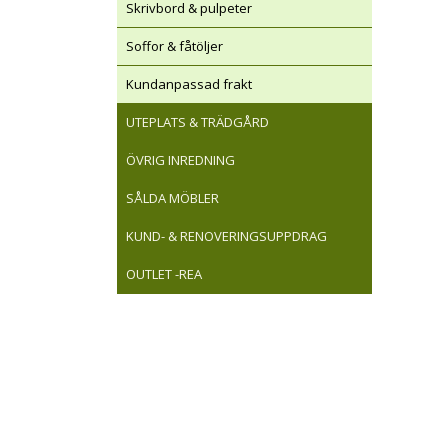
Skrivbord & pulpeter
Soffor & fåtöljer
Kundanpassad frakt
UTEPLATS & TRÄDGÅRD
ÖVRIG INREDNING
SÅLDA MÖBLER
KUND- & RENOVERINGSUPPDRAG
OUTLET -REA