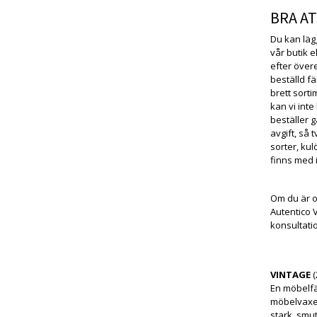
BRA AT
Du kan läg
vår butik e
efter över
beställd fä
brett sorti
kan vi inte
beställer 
avgift, så
sorter, kul
finns med i
Om du är os
Autentico 
konsultati
VINTAGE
(
En möbelfä
möbelvaxer 
stark, smu