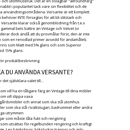
 och utomhusbruk. Det är en oslagbar "allroundfärg"
abbt i popularitet tack vare sin flexibilitet och de
a användningsområdena. Versante är ett komplett
behöver INTE förseglas för att bli slitstark och
g. Versante klarar också genomblödning från t.e.x
 gammal bets bättre än Vintage och Velvet (vi
rar dock ändå att du provmålar först, den är inte
tiv som en renodlad primer avsedd för ändamålet).
inns som Matt med 5% glans och som Superior
ed 15% glans.
ör produktbeskrivning
KA DU ANVÄNDA VERSANTE?
det självklara valet till...
som vill ha en tåligare färg än Vintage till dina möbler
som vill slippa vaxa
dgårdsmöbler och annat som ska stå utomhus
er som ska stå i tvättstugan, badrummet eller andra
tiga utrymmen
ar som måste tåla fukt och rengöring
 som utsättas för regelbunden rengöring och kraftigt
age, t.ex bänkskivor, köksluckor trappor och golv.