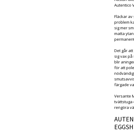
Autentico V
Fläckar av 
problem ka
sig mer sm
matta ytan
permanenta
Det går att
sig vax på 
blir aning
för att pol
nödvändigt
smutsavvis
färgade va
Versante Ma
tvättstuga
rengöra vä
AUTEN
EGGSH