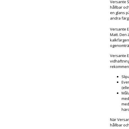
Versante S
hållbar oc
en glans p
andra färg
Versante E
Matt. Den ä
kalkfärger
ogenomträn
Versante E
vidhäftnin
rekommende
Slip
Even
(ell
Måla
med 
med 
härd
När Versan
hållbar och