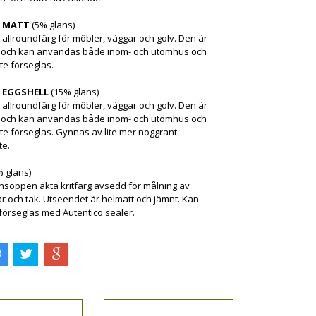
E MATT
(5% glans)
k allroundfärg för möbler, väggar och golv. Den är
g och kan användas både inom- och utomhus och
te förseglas.
 EGGSHELL
(15% glans)
k allroundfärg för möbler, väggar och golv. Den är
g och kan användas både inom- och utomhus och
te förseglas. Gynnas av lite mer noggrant
te.
% glans)
onsöppen äkta kritfärg avsedd för målning av
r och tak. Utseendet är helmatt och jämnt. Kan
 förseglas med Autentico sealer.