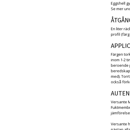
Eggshell gy
Se mer und
ÅTGÅN
En liter rä
profil (fär
APPLI
Färgen tor
inom 1-2 t
beroende p
beredskap 
med). Torr
också förko
AUTEN
Versante M
Fuktmembran
jämförelse
Versante h
nästan all