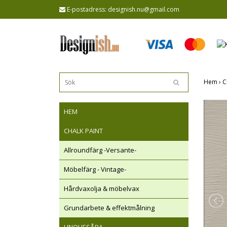
E-postadress:
designish.nu@gmail.com
Hem
›
C
HEM
CHALK PAINT
Allroundfärg -Versante-
Möbelfärg - Vintage-
Hårdvaxolja & möbelvax
Grundarbete & effektmålning