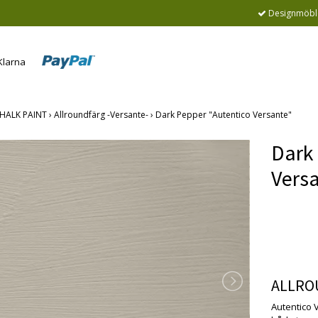
Designmöble
HALK PAINT
›
Allroundfärg -Versante-
›
Dark Pepper "Autentico Versante"
Dark 
Vers
Produkte
beställe
ALLRO
Autentico V