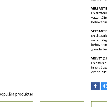
VERSANT
En slitstar
vattentåli
behöver in
VERSANTE
En slitstar
vattentåli
behöver in
grundarbe
VELVET
(2
En diffusi
innervägga
eventuellt
 populära produkter