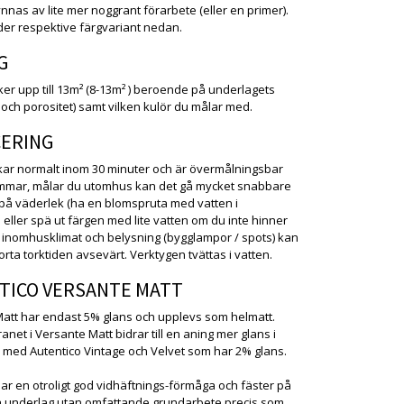
nnas av lite mer noggrant förarbete (eller en primer).
er respektive färgvariant nedan.
G
cker upp till 13m² (8-13m² ) beroende på underlagets
g och porositet) samt vilken kulör du målar med.
CERING
kar normalt inom 30 minuter och är övermålningsbar
immar, målar du utomhus kan det gå mycket snabbare
å väderlek (ha en blomspruta med vatten i
eller spä ut färgen med lite vatten om du inte hinner
t inomhusklimat och belysning (bygglampor / spots) kan
rta torktiden avsevärt. Verktygen tvättas i vatten.
TICO VERSANTE MATT
att har endast 5% glans och upplevs som helmatt.
et i Versante Matt bidrar till en aning mer glans i
 med Autentico Vintage och Velvet som har 2% glans.
ar en otroligt god vidhäftnings-förmåga och fäster på
a underlag utan omfattande grundarbete precis som