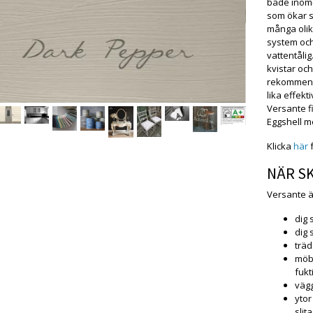
både inom-
som ökar sn
många olik
system och 
vattentåli
kvistar och
rekommende
lika effek
Versante f
Eggshell m
Klicka
här
f
NÄR S
Versante är 
dig 
dig 
trä
möbl
fuk
vägg
ytor
slit