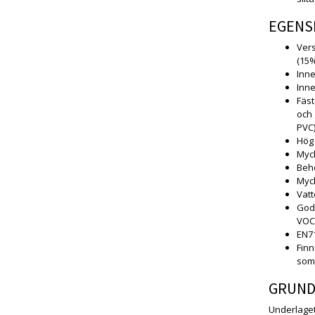
EGENS
Vers
(15%
Inne
Inne
Fäst
och 
PVC
Hög
Myc
Behö
Myck
Vatt
Godk
VOC-
EN71
Finn
som 
GRUND
Underlaget 