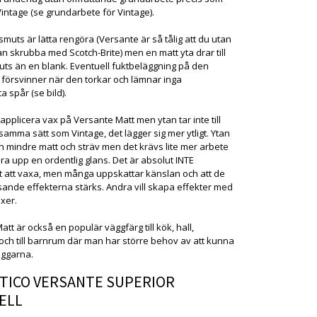
intage (se grundarbete för Vintage).
smuts är lätta rengöra (Versante är så tålig att du utan
n skrubba med Scotch-Brite) men en matt yta drar till
uts än en blank. Eventuell fuktbeläggning på den
 försvinner när den torkar och lämnar inga
 spår (se bild).
 applicera vax på Versante Matt men ytan tar inte till
samma sätt som Vintage, det lägger sig mer ytligt. Ytan
en mindre matt och sträv men det krävs lite mer arbete
era upp en ordentlig glans. Det är absolut INTE
 att vaxa, men många uppskattar känslan och att de
ande effekterna stärks. Andra vill skapa effekter med
xer.
tt är också en populär väggfärg till kök, hall,
 och till barnrum där man har större behov av att kunna
ggarna.
TICO VERSANTE SUPERIOR
ELL