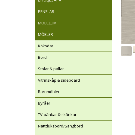
LINOLJESÅPA
PENSLAR
MÖBELLIM
MÖBLER
Köksöar
Bord
Stolar & pallar
Vitrinskåp & sideboard
Barnmöbler
Byråer
TV-bänkar & skänkar
Nattduksbord/Sängbord