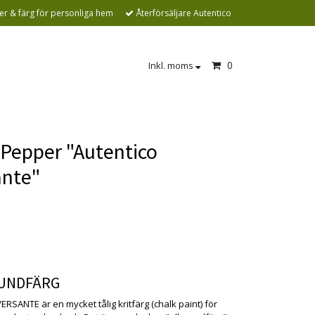
r & färg för personliga hem
Återförsäljare Autentico
0
Inkl. moms
Pepper "Autentico
ante"
n är tyvärr slut i lager. kontakta oss så
r vi gärna hem :(
UNDFÄRG
ERSANTE är en mycket tålig kritfärg (chalk paint) för