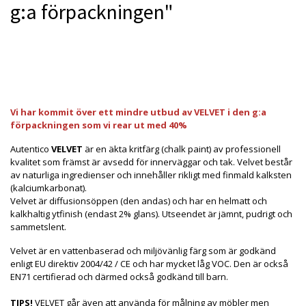
g:a förpackningen"
Produkten är tyvärr slut i lager. kontakta oss så beställer
vi gärna hem :(
Vi har kommit över ett mindre utbud av VELVET i den g:a
förpackningen som vi rear ut med 40%
Autentico
VELVET
är en äkta kritfärg (chalk paint) av professionell
kvalitet som främst är avsedd för innerväggar och tak. Velvet består
av naturliga ingredienser och innehåller rikligt med finmald kalksten
(kalciumkarbonat).
Velvet är diffusionsöppen (den andas) och har en helmatt och
kalkhaltig ytfinish (endast 2% glans). Utseendet är jämnt, pudrigt och
sammetslent.
Velvet är en vattenbaserad och miljövänlig färg som är godkänd
enligt EU direktiv 2004/42 / CE och har mycket låg VOC. Den är också
EN71 certifierad och därmed också godkänd till barn.
TIPS!
VELVET går även att använda för målning av möbler men