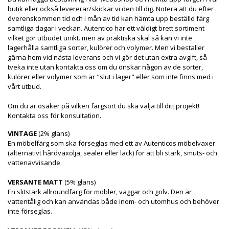
butik eller också levererar/skickar vi den till dig. Notera att du efter
överenskommen tid och i mån av tid kan hämta upp beställd färg
samtliga dagar i veckan. Autentico har ett väldigt brett sortiment
vilket gör utbudet unikt. men av praktiska skäl så kan vi inte
lagerhålla samtliga sorter, kulörer och volymer. Men vi beställer
gärna hem vid nästa leverans och vi gör det utan extra avgift, så
tveka inte utan kontakta oss om du önskar någon av de sorter,
kulörer eller volymer som är "slut i lager" eller som inte finns med i
vårt utbud.
Om du är osäker på vilken färgsort du ska välja till ditt projekt!
Kontakta oss för konsultation.
VINTAGE
(2% glans)
En möbelfärg som ska förseglas med ett av Autenticos möbelvaxer
(alternativt hårdvaxolja, sealer eller lack) för att bli stark, smuts- och
vattenavvisande.
VERSANTE MATT
(5% glans)
En slitstark allroundfärg för möbler, väggar och golv. Den är
vattentålig och kan användas både inom- och utomhus och behöver
inte förseglas.