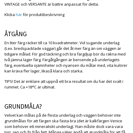
VINTAGE och VERSANTE är bättre anpassat för detta.
Klicka
här
för produktbeskrivning
ÅTGÅNG
En liter färg räcker till ca 10 kvadratmeter. Vid sugande underlag
(t.ex. bredspacklade väggar) går det åt mer färg än om väggen är
tidigare målad. För god täckning och bra färgdjup bör du räkna med
två jämna lager färg. Färgåtgången är beroende på underlagets
färg, eventuella ojämnheter och nyansen du målar med, vita kulörer
kan kräva fler lager, likaså klara och starka.
TIPS! Det är enklare att uppnå ett bra resultat om du har det svalt i
rummet. Ca +18*C är ultimat.
GRUNDMÅLA?
Velvet kan målas på de flesta underlag och väggen behöver inte
grundmålas för att färgen ska fästa bra (det är kalkfärgen Venice
som behöver ett mineraliskt underlag). Ytan måste dock vara vara
torr, ren och fri från fett. Många väljer ändå att grundmåla för att få