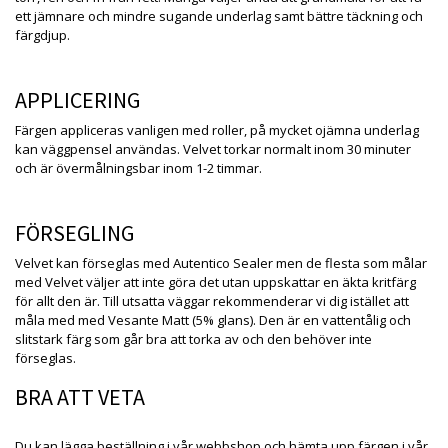
ett jämnare och mindre sugande underlag samt bättre täckning och
färgdjup.
APPLICERING
Färgen appliceras vanligen med roller, på mycket ojämna underlag
kan väggpensel användas. Velvet torkar normalt inom 30 minuter
och är övermålningsbar inom 1-2 timmar.
FÖRSEGLING
Velvet kan förseglas med Autentico Sealer men de flesta som målar
med Velvet väljer att inte göra det utan uppskattar en äkta kritfärg
för allt den är. Till utsatta väggar rekommenderar vi dig istället att
måla med med Vesante Matt (5% glans). Den är en vattentålig och
slitstark färg som går bra att torka av och den behöver inte
förseglas.
BRA ATT VETA
Du kan lägga beställning i vår webbshop och hämta upp färgen i vår