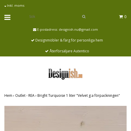
Inkl. moms
0
E-postadress:
designish.nu@gmail.com
Designmöbler & färg för personliga hem
Återförsäljare Autentico
Hem
›
Outlet - REA
›
Bright Turquoise 1 liter "Velvet g:a förpackningen"