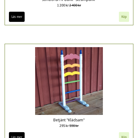
1 200 kr
2 400 kr
Läs mer
Betjänt "Klädsam"
295 kr
590 kr
Läs mer