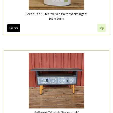
Green Tea 1 liter "Velvet g:a förpackningen"
162 kr
203 kr
Läs mer
Soffbord/TV-bänk "Steampunk"