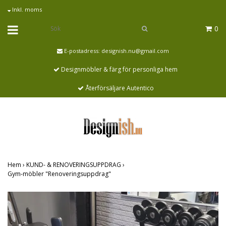
Inkl. moms
0
E-postadress:
designish.nu@gmail.com
Designmöbler & färg för personliga hem
Återförsäljare Autentico
Hem
›
KUND- & RENOVERINGSUPPDRAG
›
Gym-möbler "Renoveringsuppdrag"