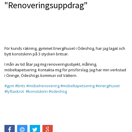
"Renoveringsuppdrag"
Produkten är tyvärr slut i lager. kontakta oss så beställer
vi gärna hem :(
För kunds räkning, gymmet Energihuset i Ödeshög, har jag lagat och
bytt konstskinn på 3 stycken britsar.
I mån av tid åtar jag mig renoveringsobjekt, målning,
möbeltapetsering. Kontakta mig för prisförslag. Jag har min verkstad
i Öninge, Ödeshögs kommun vid Vättern.
#gym
#brits
#möbelrenovering
#möbeltapetsering
#energihuset
#lyftaskrot
#konstskinn
#ödeshög