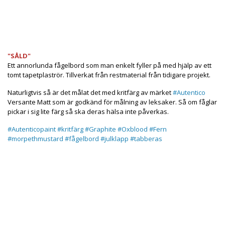
Produkten är tyvärr slut i lager. kontakta oss så beställer
vi gärna hem :(
"SÅLD"
Ett annorlunda fågelbord som man enkelt fyller på med hjälp av ett
tomt tapetplaströr. Tillverkat från restmaterial från tidigare projekt.
Naturligtvis så är det målat det med kritfärg av märket
#Autentico
Versante Matt som är godkänd för målning av leksaker. Så om fåglar
pickar i sig lite färg så ska deras hälsa inte påverkas.
#Autenticopaint
#kritfärg
#Graphite
#Oxblood
#Fern
#morpethmustard
#fågelbord
#julklapp
#tabberas