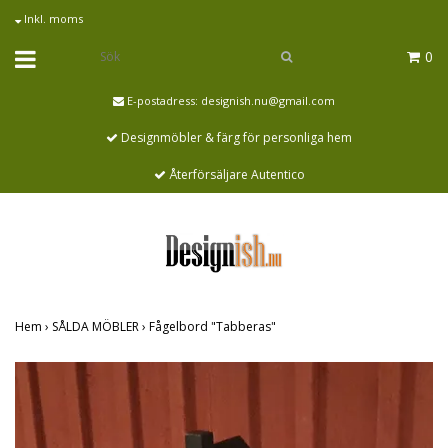
Inkl. moms
0
E-postadress:
designish.nu@gmail.com
Designmöbler & färg för personliga hem
Återförsäljare Autentico
Hem
›
SÅLDA MÖBLER
›
Fågelbord "Tabberas"