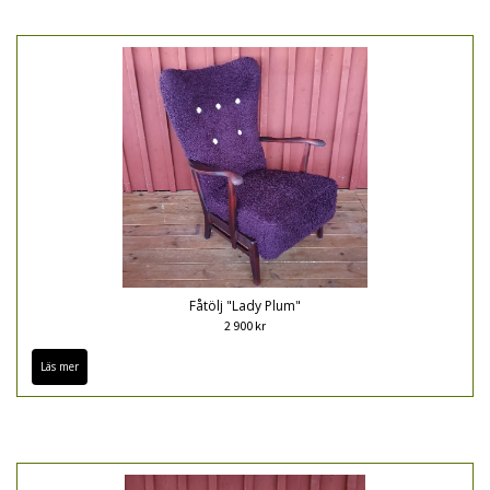
Fåtölj "Lady Plum"
2 900 kr
Läs mer