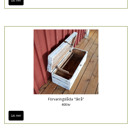
Läs mer
Förvaringslåda "Skrå"
400 kr
Läs mer